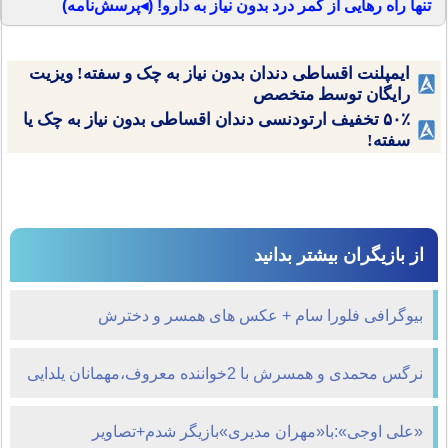
تنها راه رهایی از کمر درد بدون نیاز به دارو! (◂پرسش‌نامه)
ایمپلنت اقساطی دندان بدون نیاز به چک و سفته! ویزیت
رایگان توسط متخصص
۵۰٪ تخفیف ارتودنسی دندان اقساطی بدون نیاز به چک یا
سفته!
از بازیگران بیشتر بدانید
بیوگرافی فلورا سام + عکس های همسر و دخترش
نرگس محمدی و همسرش با 2خواننده معروف،مهمانان یلدایی
"دورهمی"
«علی اوجی»:با«مهران مدیری»بازیگر شدم+تصاویر