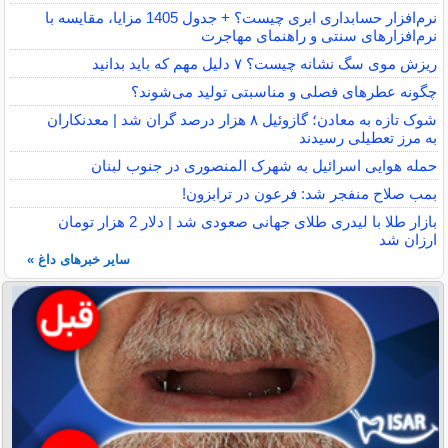
نرم‌افزار حسابداری ابری چیست؟ + جدول 1405 مزایا، مقایسه با
نرم‌افزارهای سنتی و راهنمای مهاجرت
ریزش موی سگ نشانه چیست؟ ۷ دلیل مهم که باید بدانید
چگونه عطرهای فصلی و مناسبتی تولید می‌شوند؟
شوک تازه به معادن؛ گازوئیل ۸ هزار درصد گران شد | معدنکاران
به مرز تعطیلی رسیدند
حمله هوایی اسرائیل به شهرک المنصوری در جنوب لبنان
بمب صلاح منفجر شد: فرعون در ترابزون!
بازار طلا با لیدری طلای جهانی صعودی شد | دلار 2 هزار تومان
ارزان شد
سایر خبرهای داغ »