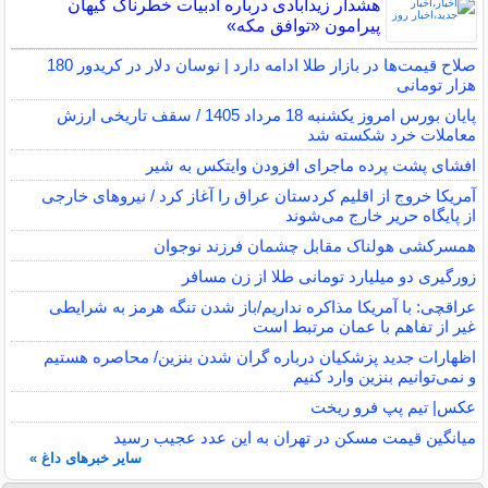
هشدار زیدآبادی درباره ادبیات خطرناک کیهان
پیرامون «توافق مکه»
صلاح قیمت‌ها در بازار طلا ادامه دارد | نوسان دلار در کریدور 180
هزار تومانی
پایان بورس امروز یکشنبه 18 مرداد 1405 / سقف تاریخی ارزش
معاملات خرد شکسته شد
افشای پشت پرده ماجرای افزودن وایتکس به شیر
آمریکا خروج از اقلیم کردستان عراق را آغاز کرد / نیروهای خارجی
از پایگاه حریر خارج می‌شوند
همسرکشی هولناک مقابل چشمان فرزند نوجوان
زورگیری دو میلیارد تومانی طلا از زن مسافر
عراقچی: با آمریکا مذاکره نداریم/باز شدن تنگه هرمز به شرایطی
غیر از تفاهم با عمان مرتبط است
اظهارات جدید پزشکیان درباره گران شدن بنزین/ محاصره هستیم
و نمی‌توانیم بنزین وارد کنیم
عکس| تیم پپ فرو ریخت
میانگین قیمت مسکن در تهران به این عدد عجیب رسید
سایر خبرهای داغ »