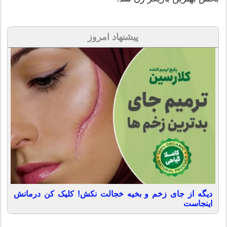
پیشنهاد امروز
دیگه از جای زخم و بخیه خجالت نکش! کلیک کن درمانش
اینجاست