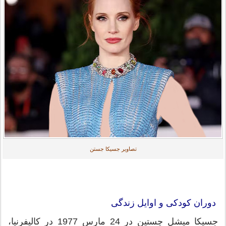
تصاویر جسیکا جستن
دوران کودکی و اوایل زندگی
جسیکا میشل چستین در 24 مارس 1977 در کالیفرنیا،