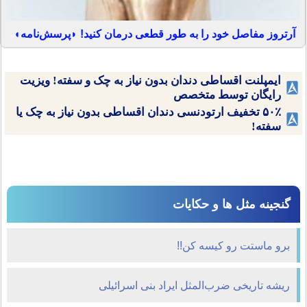
آرتروز مفاصل خود را به طور قطعی درمان کنید! ◗پرسش‌نامه◖
ایمپلنت اقساطی دندان بدون نیاز به چک و سفته! ویزیت
رایگان توسط متخصص
۵۰٪ تخفیف ارتودنسی دندان اقساطی بدون نیاز به چک یا
سفته!
گنجینه مثل ها و حکایات
برو ماستت رو کیسه کن!!
ریشه تاریخی ضرب‌المثل ایراد بنی اسرائیلی