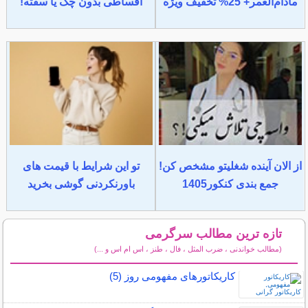
مادام‌العمر+ 25% تخفیف ویژه
اقساطی بدون چک یا سفته!
از الان آینده شغلیتو مشخص کن!
تو این شرایط با قیمت های
جمع بندی کنکور1405
باورنکردنی گوشی بخرید
تازه ترین مطالب سرگرمی
(مطالب خواندنی ، ضرب المثل ، فال ، طنز ، اس ام اس و ...)
سایر مطالب سرگرمی
کاریکاتورهای مفهومی روز (5)