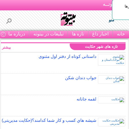
بـیتوتــه
ها
منو
خانه
اخبار داغ
تازه ها
تبلیغات در بیتوته
درباره ما
ت
تازه های شهر حکایت
بیشتر »
داستانی کوتاه از دفتر اول مثنوی
جواب دندان شکن
لقمه جانانه
شيشه هاي كسب و كار شما كدامند؟(حکایت مدیریتی)