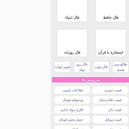
فال حافظ
فال انبیاء
استخاره با قرآن
فال روزانه
طالع بینی
فال روز
فال چوب
تعبیر خواب
هندی
تولد
سرویس ها
قیمت خودرو
اطلاعات دارویی
قیمت طلا و سکه
ویدئوهای فوتبال
قیمت دلار
کالری مواد غذایی
قیمت موبایل
جدول پخش فوتبال