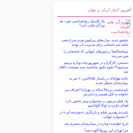
آخرین
اخبار ایران و جهان
یک کلینیک روانشناسی خوب چه
ویژگی هایی دارد؟
تحقیق جدید: سازه‌های پیرامون هرم سرخ مصر
شاید سد باستانی برای مدیریت آب بودند
سیاه‌چاله‌ها؛ پرخورهای کیهانی که غذایشان را
پس می‌زنند
دستمزد کارگران در شهریورماه دوباره ترمیم
می‌شود؟/ نحوه دقیق محاسبه سبد معیشت اعلام
شد
حادثه هولناک در پاساژ علاءالدین؛ ۶ نفر به
بیمارستان منتقل شدند
ناپدیدشدن زن ۴۵ ساله در تهران/ اعتراف پدر
خانواده به قتل همسر و دخترش
یک فیلم مرموز در جشنواره ونیز حضور دارد؛
اهدای جایزه به لوکا گوادانینو
نامزدی بهترین فیلم و بازیگری «دوچرخه آبی» در
۲ جشنواره جهانی
ایرج خواننده دوباره در بیمارستان بستری شد
چرا تهران این روزها آلوده شد؟