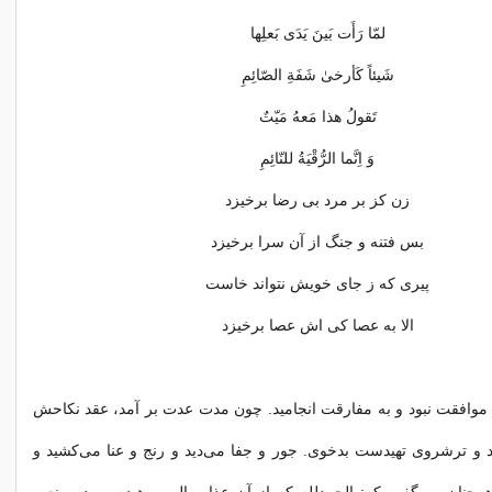
لمّا رَأَت بَینَ یَدَی بَعلِها
شَیئاً کَأرخیٰ شَفَةِ الصّائِمِ
تَقولُ هذا مَعهُ مَیّتٌ
وَ اِنَّما الرُّقْیَةُ للنّائِمِ
زن کز بر مرد بی رضا برخیزد
بس فتنه و جنگ از آن سرا برخیزد
پیری که ز جای خویش نتواند خاست
الا به عصا کی اش عصا برخیزد
موافقت نبود و به مفارقت انجامید. چون مدت عدت بر آمد، عقد نکاحش
ند و ترشروی تهیدست بدخوی. جور و جفا می‌دید و رنج و عنا می‌کشید و