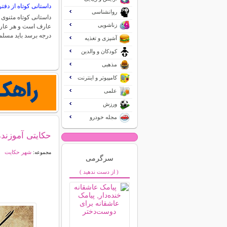
داستانی کوتاه از دفت
روانشناسی
داستانی کوتاه مثنوی 
زناشویی
عارف است و هر عارف 
درجه برسد باید مسل
آشپزی و تغذیه
کودکان و والدین
مذهبی
کامپیوتر و اینترنت
علمی
ورزش
مجله خودرو
حکایتی آموزنده
شهر حکایت
مجموعه:
سرگرمی
( از دست ندهید )