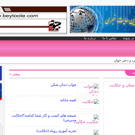
در بیتوته
تماس با ما
درباره ما
رد و دختر جوان
ت
بیشتر »
جواب دندان شکن
لقمه جانانه
شيشه هاي كسب و كار شما كدامند؟(حکایت
مدیریتی)
تجربه آموزی روباه (حکایت)