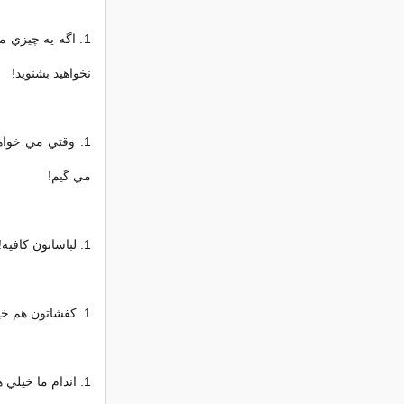
1. اگه يه چيزي 
نخواهيد بشنويد!
1. وقتي مي خوا
مي گيم!
1. لباساتون کافيه!
1. کفشاتون هم خيلي زياده!
1. اندام ما خيلي هم متناسبه. خپل هم خيلي خوبه!