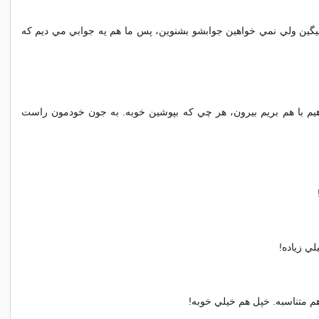
ميگين ولي نمي خواهين جوابشو بشنوين، پس ما هم يه جوابي مي ديم که
هيم با هم بريم بيرون، هر چي که بپوشين خوبه. به جون خودمون راست