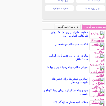
قیمت تبلت
نهج البلاغه
تیتر روزنامه ها
صحیفه سجادیه
پـربیننده سرگرمی
تازه های سرگرمی
خطوط طنزآمیز ریو؛ شاهکارهای
کاریکاتور ادواردو آرودا
خلاقیت های جالب و خنده دار
تفاوت زن ایرانی قدیم با زن ایرانی
جدید!(طنز)
شوخی جالب و بامزه با عابرین پیاده!
زیباترین کپشن‌ها برای عکس‌های
طبیعت و جنگل
متن و پیام تشکر از میزبان زیبا، کوتاه و
رسمی
جملات امید بخش به زندگی (2)