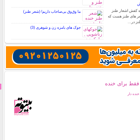
ش
ه کفش اشعار طنز
ما وق‌وق بی‌صاحاب داریم! (شعر طنز)
عر های طنز هست که
طنز در…
جوک های بامزه زن و شوهری (3)
 فقط برای خنده
نده دار