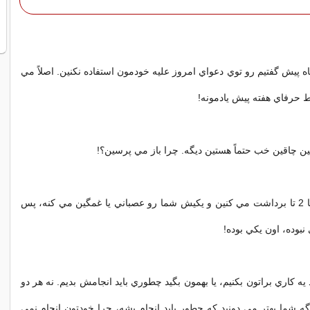
چيزايي که 6 ماه پيش گفتيم رو توي دعواي امروز عليه خودمون استفاده نکنين. اصلاً مي
ط حرفاي هفته پيش يادمونه!
1. اگه از حرف ما 2 تا برداشت مي کنين و يکيش شما رو عصباني يا غمگين مي کنه، پس
نبوده، اون يکي بوده!
هيد يه کاري براتون بکنيم، يا بهمون بگيد چطوري بايد انجامش بديم. نه هر دو
اگه شما بهتر مي دونيد که چطور بايد انجام بشه، چرا خودتون انجام نمي