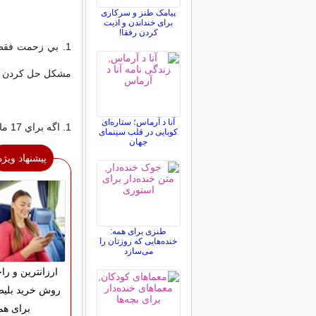
پیامک طنز و سرکاری
برای خنداندن و اذیت
کردن رفقا!
1. بي زحمت فقط
مشکل حل کردن بلد
آنا د آرماس؛ ستاره‌ای
1. اگه براي 17 ماه متوالي سردرد داريد، يه چيزيتون ميشه. خودتونو به دکتر نشون بدين!
کوبایی در قلب سینمای
جهان
پیشنهاد ویژه
طنزی برای همه:
خنده‌هایی که روزتان را
می‌سازد
ارزانترین و را
روش خرید بلیط
برای هم