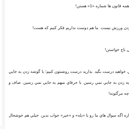
 قانون ها شماره «1» هستن!
 خواهيد درست بگيد. بذاريد درست روشنتون کنيم؛ با گوشه زدن به جايي
يه زدن به جايي نمي رسين. با حرفاي مبهم به جايي نمي رسين. صاف و
ه مرگتونه!
داره اگه سوال هاي ما رو با «بله» و «خير» جواب بدين. خيلي هم خوشحال