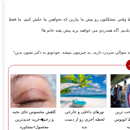
 وقتي مشکلتون رو پيش ما بيارين که بخواهين ما حلش کنيم. ما فقط
يم. اگه همدردي مي خواهيد بريد پيش بقيه خانم ها!
حت ترین
تورهای داخلی و خارجی
کاهش محسوس جای بخیه
 اتوبوس
لحظه آخری رو از دست
و زخم◀خرید جدیدترین
ه
نده
محصول+مشاوره