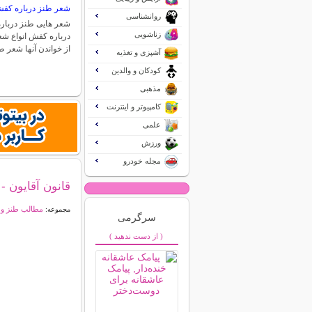
شعر طنز درباره کف
روانشناسی
شعر هایی طنز دربار
زناشویی
درباره کفش انواع ش
از خواندن آنها شعر 
آشپزی و تغذیه
کودکان و والدین
مذهبی
کامپیوتر و اینترنت
علمی
ورزش
مجله خودرو
قانون آقایون -
مطالب طنز و خ
مجموعه:
سرگرمی
( از دست ندهید )