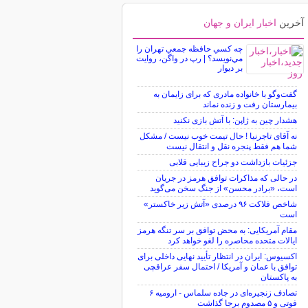
آخرین
اخبار ایران و جهان
چه كسي حافظه جمعي تهران را
مي‌نويسد؟ | رپ در واگن، روايت
بر ديوار
گفت‌وگو با خانواده مادری که برای زایمان به
بیمارستان رفت و زنده نماند
هشدار چین به ژاپن: با آتش بازی نکنید
نه آقای تاجرنیا ! حال تیمت خوب نیست / مشکل
شما هم فقط پنجره نقل و انتقال نیست
جزئیات بازداشت دو جراح زیبایی قلابی
در حالی که مذاکرات توافق هرمز در جریان
است، «برادر محسن» از جنگ سخن می‌گوید
شاخص فلاکت ۹۶ درصدی «آتش زیر خاکستر»
است
مقام آمریکایی: به محض توافق بر سر تنگه هرمز
ایالات متحده محاصره را لغو خواهد کرد
اکسیوس: ایران در انتظار تأیید نهایی داخلی برای
توافق با عمان و آمریکا / احتمال سفر عراقچی
به پاکستان
تصادف زنجیره‌ای در جاده سلماس - ارومیه ۶
فوتی و ۵ مصدوم برجا گذاشت