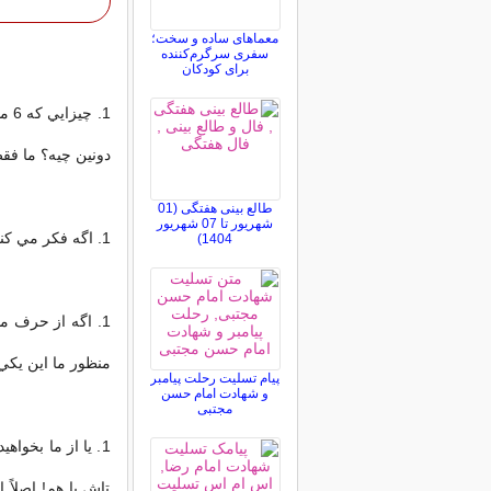
معماهای ساده و سخت؛
سفری سرگرم‌کننده
برای کودکان
1. 
دونين چيه؟ ما فق
طالع بینی هفتگی (01
شهریور تا 07 شهریور
1. اگه فکر مي کنين چاقين خب حتماً هستين ديگه. چرا باز مي پرسين؟!
1404)
منظور ما اين يکي 
پیام تسلیت رحلت پیامبر
و شهادت امام حسن
مجتبی
1. يا از ما بخوا
تاش با هم! اصلاً 