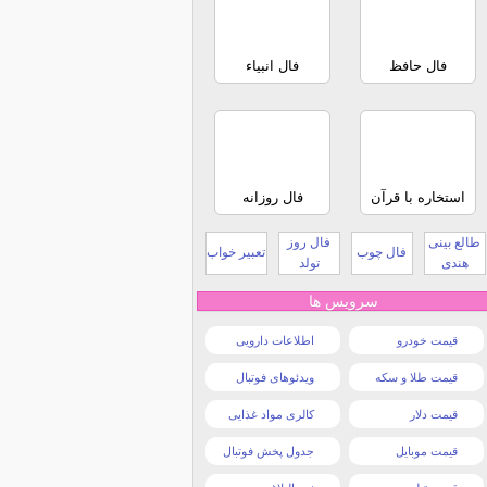
فال حافظ
فال انبیاء
استخاره با قرآن
فال روزانه
طالع بینی
فال روز
فال چوب
تعبیر خواب
هندی
تولد
سرویس ها
قیمت خودرو
اطلاعات دارویی
قیمت طلا و سکه
ویدئوهای فوتبال
قیمت دلار
کالری مواد غذایی
قیمت موبایل
جدول پخش فوتبال