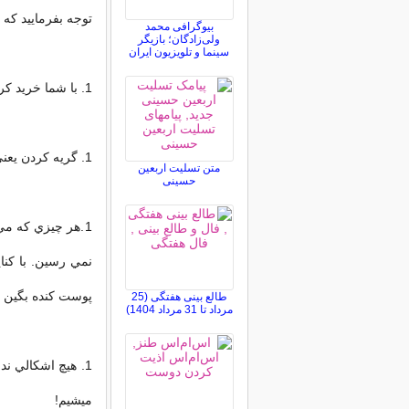
توجه بفرماييد که همه
بیوگرافی محمد
ولی‌زادگان؛ بازیگر
سینما و تلویزیون ایران
1. با شما خريد کردن ورزش نيست. ما هم دوست نداريم فکر کنيم که هست!
1. گريه کردن يعني باج خواستن!
متن تسلیت اربعین
حسینی
1.هر چيزي که مي
نمي رسين. با کنا
پوست کنده بگين چ
طالع بینی هفتگی (25
مرداد تا 31 مرداد 1404)
1. هيچ اشکالي ن
ميشيم!