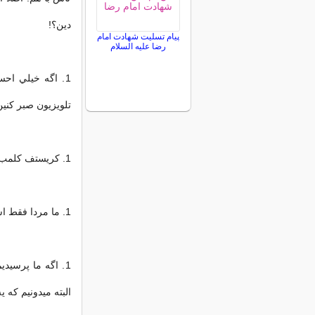
دين؟!
پیام تسلیت شهادت امام
رضا علیه السلام
1. اگه خيلي احس
تلويزيون صبر کني
1. کريستف کلمب از کسي آدرس نپرسيد. ما هم نمي پرسيم!
1. ما مردا فقط اسم 6 تا رنگ رو بلديم!
1. اگه ما پرسي
البته ميدونيم که