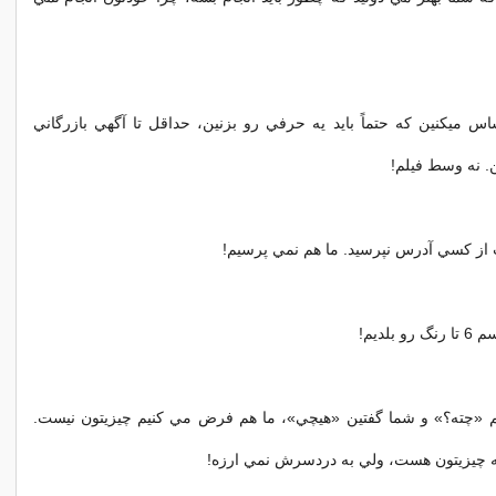
اس ميکنين که حتماً بايد يه حرفي رو بزنين، حداقل تا آگهي بازرگاني
ن. نه وسط فيلم!
ديم «چته؟» و شما گفتين «هيچي»، ما هم فرض مي کنيم چيزيتون نيست.
 يه چيزيتون هست، ولي به دردسرش نمي ارزه!