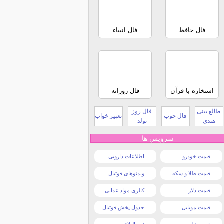
فال حافظ
فال انبیاء
استخاره با قرآن
فال روزانه
طالع بینی
فال روز
فال چوب
تعبیر خواب
هندی
تولد
سرویس ها
قیمت خودرو
اطلاعات دارویی
قیمت طلا و سکه
ویدئوهای فوتبال
قیمت دلار
کالری مواد غذایی
قیمت موبایل
جدول پخش فوتبال