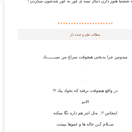
ه شصتیا هنوز دارن دنبال نیمه ی گور به گور شدشون میگردن !
•.•.•.•.•.•.•.•.•.•.•.•.•.•.•.•.•
•.•.
•.•.
مطالب طنز و خنده دار
ﻣﯿﺪﻭﻧﯿﻦ ﭼﺮﺍ ﺑﺪﺑﺨﺘﯽ ﻫﯿﭽﻮﻗﺖ ﺳﺮﺍﻍ ﻣﻦ ﻧﻤﯿــــــــﺎﺩ
.
.
ﺩﺭ ﻭﺍﻗﻊ ﻫﯿﭽﻮﻗﺖ ﻧﺮﻓﺘﻪ ﮐﻪ ﺑﺨﻮﺍﺩ ﺑﯿﺎﺩ !!!
ﺍﻻﻧﻢ
ﺍﯾﻨﺠﺎﺱ !!.. ﻣﺛﻞ ﺍﻧﺘﺮ ﻫﻢ ﺩﺍﺭﻩ ﻧﮕﺎ ﻣﯿﮑﻨﻪ
ﺳــﻼﻡ ﮐـﻦ خاله ها و عموها ببیننت