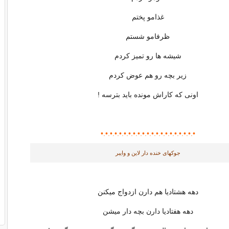
غذامو پختم
ظرفامو شستم
شیشه ها رو تمیز کردم
زیر بچه رو هم عوض کردم
اونی که کاراش مونده باید بترسه !
•.•.•.•.•.•.•.•.•.•.•.•.•.•.•.•.•
•.•.
•.•.
جوکهای خنده دار لاین و وایبر
دهه هشتادیا هم دارن ازدواج میکنن
دهه هفتادیا دارن بچه دار میشن