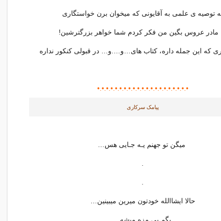
ه توصیه ی علمی به آقایونی که میخوان برن خواستگاری
 مادر عروس بگین من فکر کردم شما خواهر بزرگترشین!
یری که این جمله داره، کتاب های…و….و… در قبولی کنکور نداره
•.•.•.•.•.•.•.•.•.•.•.•.•.•.•.•.•
•.•.
•.•.
پیامک سرکاری
میگن تو جهنم یـه جـایی هس…
.
.
حالا ایشاالله خودتون میرین میبینین…
بگم بی مزه میشه...