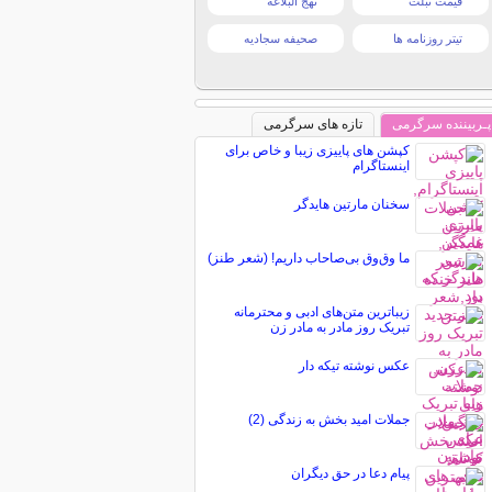
قیمت تبلت
نهج البلاغه
تیتر روزنامه ها
صحیفه سجادیه
پـربیننده سرگرمی
تازه های سرگرمی
کپشن های پاییزی زیبا و خاص برای
اینستاگرام
سخنان مارتین هایدگر
ما وق‌وق بی‌صاحاب داریم! (شعر طنز)
زیباترین متن‌های ادبی و محترمانه
تبریک روز مادر به مادر زن
عکس نوشته تیکه دار
جملات امید بخش به زندگی (2)
پیام دعا در حق دیگران