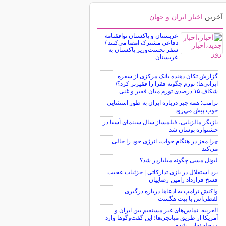
آخرین
اخبار ایران و جهان
عربستان و پاکستان توافقنامه
دفاعی مشترک امضا می‌کنند /
سفر نخست‌وزیر پاکستان به
عربستان
گزارش تکان‌ دهنده بانک مرکزی از سفره
ایرانی‌ها؛ تورم چگونه فقرا را فقیرتر کرد؟/
شکاف ۱۵ درصدی تورم میان فقیر و غنی
ترامپ: همه چیز درباره ایران به طور استثنایی
خوب پیش می‌رود
بازیگر مالزیایی، فیلمساز سال سینمای آسیا در
جشنواره بوسان شد
چرا مغز در هنگام خواب، انرژی خود را خالی
می‌کند
لیونل مسی چگونه میلیاردر شد؟
برد استقلال در بازی تدارکاتی | جزئیات عجیب
فسخ قرارداد رامین رضاییان
واکنش ترامپ به ادعاها درباره درگیری
لفظی‌اش با پیت هگست
العربیه: تماس‌های غیر مستقیم بین ایران و
آمریکا از طریق میانجی‌ها؛ این گفت‌و‌گو‌ها وارد
مرحله نهایی شده