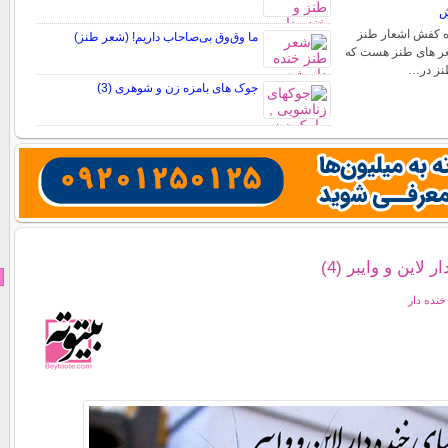
ش
ه کفش اشعار طنز
ما وق‌وق بی‌صاحاب داریم! (شعر طنز)
عر های طنز هست که
طنز در…
جوک های بامزه زن و شوهری (3)
لاین و وایبر (4)
نده دار