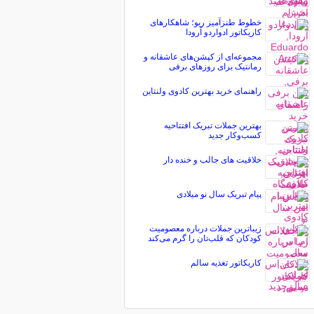
خطوط طنزآمیز ریو؛ شاهکارهای
کاریکاتور ادواردو آرودا
مجموعه‌ای از کپشن‌های عاشقانه و
رمانتیک برای روزهای برفی
راهنمای خرید بهترین کادوی ولنتاین
بهترین جملات تبریک افتتاحیه
کسب‌وکار جدید
خلاقیت های جالب و خنده دار
پیام تبریک سال نو میلادی
زیباترین جملات درباره معصومیت
کودکان که قلب‌تان را گرم می‌کند
کاریکاتور تغذیه سالم