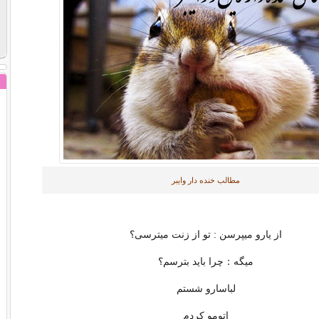
مطالب خنده دار وایبر
از یارو میپرسن : تو از زنت میترسی؟
میگه：چرا باید بترسم؟
لباسارو شستم
اتومو کردم