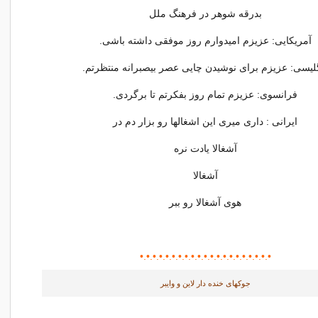
بدرقه شوهر در فرهنگ ملل
آمریکایی: عزیزم امیدوارم روز موفقى داشته باشى.
لیسى: عزیزم براى نوشیدن چایی عصر بیصبرانه منتظرتم.
فرانسوى: عزیزم تمام روز بفکرتم تا برگردى.
ایرانی : دارى میرى این اشغالها رو بزار دم در
آشغالا یادت نره
آشغالا
هوی آشغالا رو ببر
•.•.•.•.•.•.•.•.•.•.•.•.•.•.•.•.•
•.•.
•.•.
جوکهای خنده دار لاین و وایبر