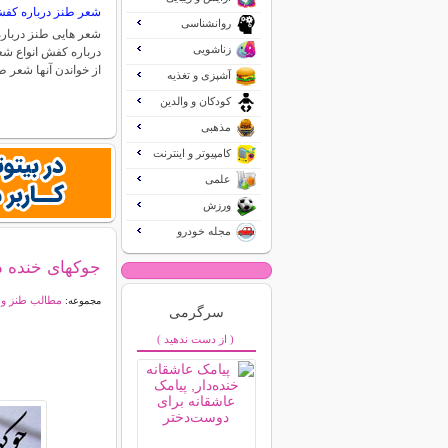
شعر طنز درباره کف
روانشناسی
شعر هایی طنز دربار
زناشویی
درباره کفش انواع ش
از خواندن آنها شعر 
آشپزی و تغذیه
کودکان و والدین
مذهبی
کامپیوتر و اینترنت
علمی
ورزش
مجله خودرو
جوکهای خنده دار 
مطالب طنز و خ
مجموعه:
سرگرمی
( از دست ندهید )