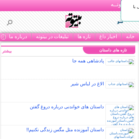
بـیتوتــه
با
منو
خانه
اخبار داغ
تازه ها
تبلیغات در بیتوته
درباره ما
ت
تازه های داستان
بیشتر »
پادشاهی همه جا
الاغ در لباس شیر
داستان های خواندنی درباره دروغ گفتن
داستان آموزنده مثل مگس زندگی نکنیم!!