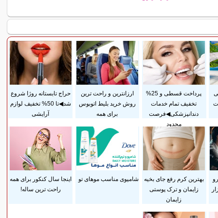
ی
پرداخت قسطی و 25%
ارزانترین و راحت ترین
حراج تابستانه روژا شروع
ت
تخفیف تمام خدمات
روش خرید بلیط اتوبوس
شد◀تا 50% تخفیف لوازم
دندانپزشکی◀فرصت
برای همه
آرایشی
محدود
رو
بهترین کرم رفع جای بخیه
شامپوی مناسب موهای تو
اینجا سال کنکور برای همه
ار
زایمان و ترک پوستی
راحت ترین ساله!
زایمان