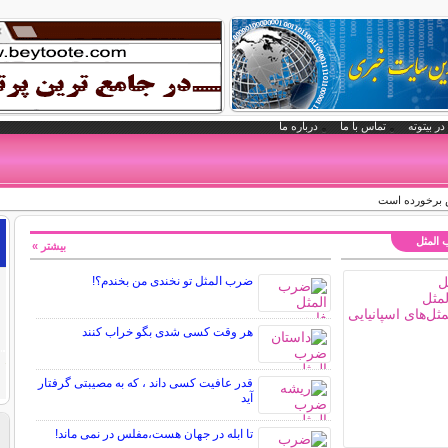
در بیتوته
تماس با ما
درباره ما
 برخورده است
 المثل
بیشتر »
ضرب المثل تو نخندی من بخندم؟!
هر وقت کسی شدی بگو خراب کنند
قدر عافیت کسی داند ، که به مصیبتی گرفتار
آید
تا ابله در جهان هست،مفلس در نمی ماند!