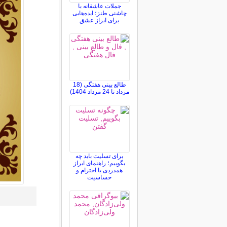
جملات عاشقانه با
چاشنی طنز؛ ایده‌هایی
برای ابراز عشق
طالع بینی هفتگی (18
مرداد تا 24 مرداد 1404)
برای تسلیت باید چه
بگوییم؛ راهنمای ابراز
همدردی با احترام و
حساسیت