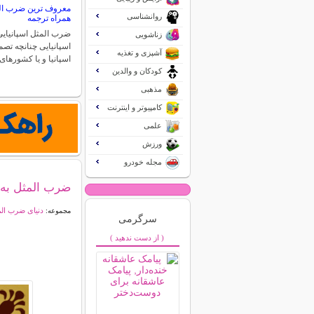
معروف ترین ضرب المث
روانشناسی
همراه ترجمه
ضرب المثل اسپانیایی
زناشویی
اسپانیایی چنانچه تص
آشپزی و تغذیه
اسپانیا و یا کشورها
کودکان و والدین
مذهبی
کامپیوتر و اینترنت
علمی
ورزش
مجله خودرو
ضرب المثل به
دنیای ضرب ال
مجموعه:
سرگرمی
( از دست ندهید )