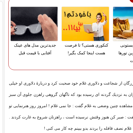
بستونی
کنکوری هستی؟ تا فرصت
جدیدترین مدل های عینک
ین تورها
هست اینجا کمک بگیر!
آفتابی با قیمت قبل
ت
رگان از شجاعت و دلاوری غلام خود صحبت كرد و دربارهٔ دلاوری او خیلی
روان به نزدیك گردنه ای رسیده بود كه ناگهان گروهی راهزن جلوی آن سبز
 مشاهده چنین وضعی به غلام گفت : جا نمی غلام ! امروز روز هنرنمایی تو
فت : صبر كن هنوز وقتش نرسیده است ، راهزنان شروع به غارت كردند .
غلام نصف قافله را بردند بدو ببینم چه كار می كنی !