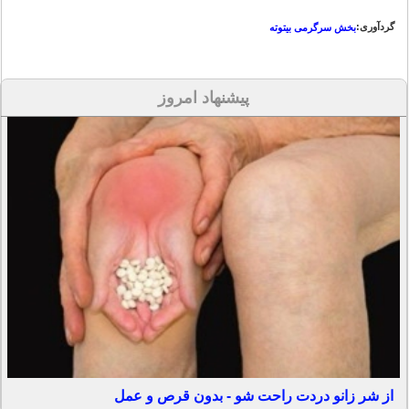
گردآوری:
بخش سرگرمی بیتوته
پیشنهاد امروز
از شر زانو دردت راحت شو - بدون قرص و عمل