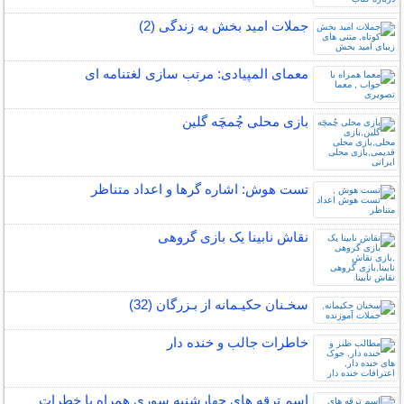
جملات امید بخش به زندگی (2)
معمای المپیادی: مرتب سازی لغتنامه ای
بازی محلی چُمچَه گلین
تست هوش: اشاره گرها و اعداد متناظر
نقاش نابینا یک بازی گروهی
سخـنان حکیـمانه از بـزرگان (32)
خاطرات جالب و خنده دار
اسم ترقه های چهارشنبه سوری همراه با خطرات