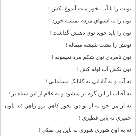
نونت را با آب بخور منت آبدوغ نكش !
نون را به اشتهاي مردم نميشه خورد !
نون را بايد جويد توي دهنش گذاشت !
نونش را پشت شيشه ميماله !
نون نامردي توي شكم مرد نميمونه !
نون نكش آب لوله كش !
نه آب و نه آباداني نه گلبانگ مسلماني !
نه آفتاب از اين گرم تر ميشود و نه غلام از اين سياه تر !
نه از من جو، نه از تو دو، بخور كاهي برو راهي !نه باون
خميري نه باين فطيري !
نه به اون شوري شوري نه باين بي نمكي !