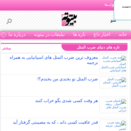
بـیتوتــه
 دست
منو
خانه
اخبار داغ
تازه ها
تبلیغات در بیتوته
درباره ما
ت
تازه های دنیای ضرب المثل
بیشتر »
معروف ترین ضرب المثل های اسپانیایی به همراه
ترجمه
ضرب المثل تو نخندی من بخندم؟!
هر وقت کسی شدی بگو خراب کنند
قدر عافیت کسی داند ، که به مصیبتی گرفتار آید