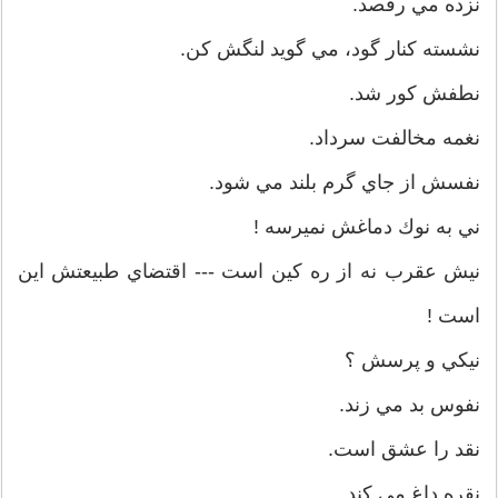
نزده مي رقصد.
نشسته کنار گود، مي گويد لنگش کن.
نطفش کور شد.
نغمه مخالفت سرداد.
نفسش از جاي گرم بلند مي شود.
ني به نوك دماغش نميرسه !
نيش عقرب نه از ره كين است --- اقتضاي طبيعتش اين
است !
نيكي و پرسش ؟
نفوس بد مي زند.
نقد را عشق است.
نقره داغ مي کند.