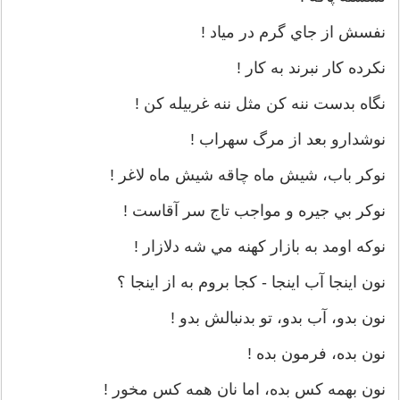
نفسش از جاي گرم در مياد !
نكرده كار نبرند به كار !
نگاه بدست ننه كن مثل ننه غربيله كن !
نوشدارو بعد از مرگ سهراب !
نوكر باب، شيش ماه چاقه شيش ماه لاغر !
نوكر بي جيره و مواجب تاج سر آقاست !
نوكه اومد به بازار كهنه مي شه دلازار !
نون اينجا آب اينجا - كجا بروم به از اينجا ؟
نون بدو، آب بدو، تو بدنبالش بدو !
نون بده، فرمون بده !
نون بهمه كس بده، اما نان همه كس مخور !