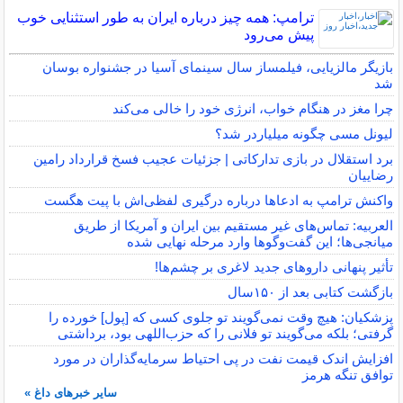
ترامپ: همه چیز درباره ایران به طور استثنایی خوب
پیش می‌رود
بازیگر مالزیایی، فیلمساز سال سینمای آسیا در جشنواره بوسان
شد
چرا مغز در هنگام خواب، انرژی خود را خالی می‌کند
لیونل مسی چگونه میلیاردر شد؟
برد استقلال در بازی تدارکاتی | جزئیات عجیب فسخ قرارداد رامین
رضاییان
واکنش ترامپ به ادعاها درباره درگیری لفظی‌اش با پیت هگست
العربیه: تماس‌های غیر مستقیم بین ایران و آمریکا از طریق
میانجی‌ها؛ این گفت‌و‌گو‌ها وارد مرحله نهایی شده
تأثیر پنهانی داروهای جدید لاغری بر چشم‌ها!
بازگشت کتابی بعد از ۱۵۰سال
پزشکیان: هیچ وقت نمی‌گویند تو جلوی کسی که [پول] خورده را
گرفتی؛ بلکه می‌گویند تو فلانی را که حزب‌اللهی بود، برداشتی
افزایش اندک قیمت نفت در پی احتیاط سرمایه‌گذاران در مورد
توافق تنگه هرمز
سایر خبرهای داغ »