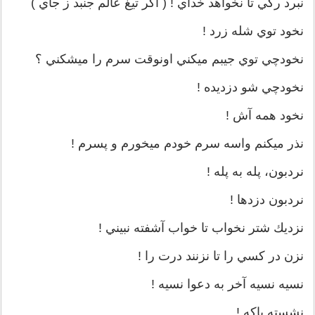
نبرد رگي تا نخواهد خداي ! ( اگر تيغ عالم جنبد ز جاي )
نخود توي شله زرد !
نخودچي توي جيبم ميكني اونوقت سرم را ميشكني ؟
نخودچي شو دزديده !
نخود همه آش !
نذر ميكنم واسه سرم خودم ميخورم و پسرم !
نردبون، پله به پله !
نردبون دزدها !
نزديك شتر نخواب تا خواب آشفته نبيني !
نزن در كسي را تا نزنند درت را !
نسيه نسيه آخر به دعوا نسيه !
نشسته پاكه !