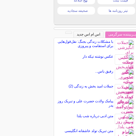
قیمت تبلت
نهج البلاغه
تیتر روزنامه ها
صحیفه سجادیه
پـربیننده سرگرمی
اس ام اس جدید
با مشکلات زندگی بجنگ: نقل‌قول‌هایی
برای استقامت و پیروزی
عکس نوشته تیکه دار
رفیق باس...
جملات امید بخش به زندگی (2)
پیامک ولادت حضرت علی و تبریک روز
پدر
متن ادبی درباره شب یلدا
متن تبریک تولد عاشقانه انگلیسی