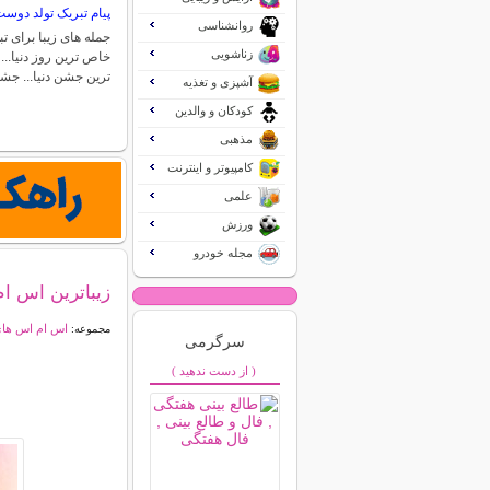
پیام تبریک تولد دوس
روانشناسی
جمله های زیبا برای 
زناشویی
خاص ترین روز دنیا..
ترین جشن دنیا... ج
آشپزی و تغذیه
کودکان و والدین
مذهبی
کامپیوتر و اینترنت
علمی
ورزش
مجله خودرو
زیباترین اس ا
اس ام اس ها
مجموعه:
سرگرمی
( از دست ندهید )