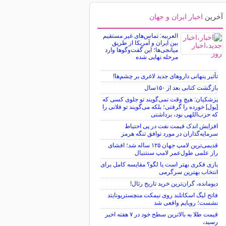
آخرین
اخبار ایران و جهان
العربیه: تماس‌های غیر مستقیم
بین ایران و آمریکا از طریق
میانجی‌ها؛ این گفت‌و‌گو‌ها وارد
مرحله نهایی شده
تأثیر پنهانی داروهای جدید لاغری بر چشم‌ها!
بازگشت کتابی بعد از ۱۵۰سال
پزشکیان: هیچ وقت نمی‌گویند تو جلوی کسی که
[پول] خورده را گرفتی؛ بلکه می‌گویند تو فلانی را
که حزب‌اللهی بود، برداشتی
افزایش اندک قیمت نفت در پی احتیاط
سرمایه‌گذاران در مورد توافق تنگه هرمز
قدیمی‌ترین لامپ جهان ۱۲۵ ساله شد؛ افشای
راز علمی طول‌عمر لامپ سنتنیال
بازی فکری بهتر است یا لگو؟ مقایسه کامل برای
انتخاب بهترین سرگرمی
دیومانده، گران‌ترین خرید تاریخ رئال!
فاتح لیگ اسکاتلند روی نیمکت منچستریونایتد
نشست؛ رویایم واقعی شد
قیمت طلا به بالاترین سطح خود در ۷ هفته اخیر
رسید،