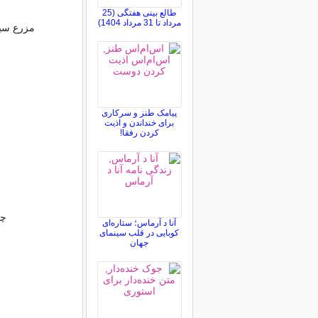
طالع بینی هفتگی (25
مرداد تا 31 مرداد 1404)
مزرع سبز
پیامک طنز و سرکاری
برای خنداندن و اذیت
کردن رفقا!
چه
آنا د آرماس؛ ستاره‌ای
کوبایی در قلب سینمای
جهان