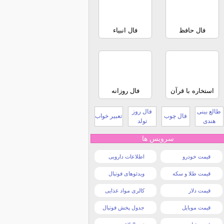
فال حافظ
فال انبیاء
استخاره با قرآن
فال روزانه
طالع بینی
فال روز
فال چوب
تعبیر خواب
هندی
تولد
سرویس ها
قیمت خودرو
اطلاعات دارویی
قیمت طلا و سکه
ویدئوهای فوتبال
قیمت دلار
کالری مواد غذایی
قیمت موبایل
جدول پخش فوتبال