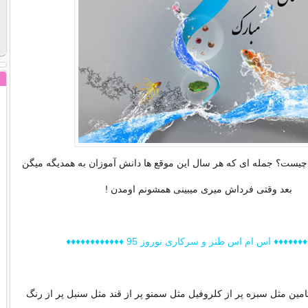
 چیست؟ جمله ای که هر سال این موقع ها دانش آموزان به همدیگه میگن
بعد وقتی فرداش میری میبینی همشونم اومدن !
♦♦♦♦♦ اس ام اس طنز و سرکاری نوروز 95 ♦♦♦♦♦♦♦♦♦♦♦♦
امین مثل سبزه پر از کلروفیل مثل سمنو پر از قند مثل سنبل پر از رنگ