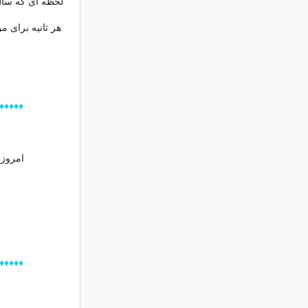
لحظه ای که سال
هر ثانیه برای 
♦♦♦♦♦♦♦
امروز ۲ نفر آدرس و شماره تلفنت رو ازم خواستن منم بهشون 
♦♦♦♦♦♦♦