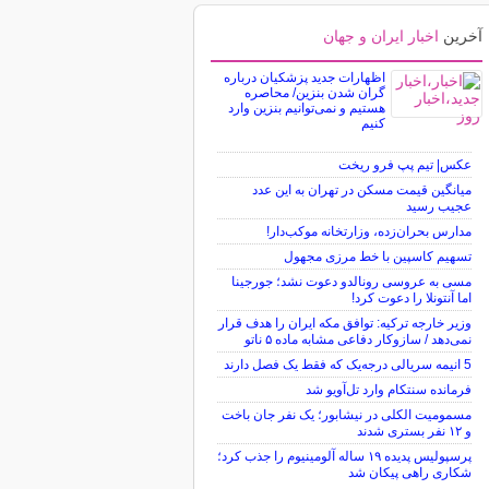
آخرین
اخبار ایران و جهان
اظهارات جدید پزشکیان درباره
گران شدن بنزین/ محاصره
هستیم و نمی‌توانیم بنزین وارد
کنیم
عکس| تیم پپ فرو ریخت
میانگین قیمت مسکن در تهران به این عدد
عجیب رسید
مدارس بحران‌زده، وزارتخانه موکب‌دار!
تسهیم کاسپین با خط مرزی مجهول
مسی به عروسی رونالدو دعوت نشد؛ جورجینا
اما آنتونلا را دعوت کرد!
وزیر خارجه ترکیه: توافق مکه ایران را هدف قرار
نمی‌دهد / سازوکار دفاعی مشابه ماده ۵ ناتو
5 انیمه سریالی درجه‌یک که فقط یک فصل دارند
فرمانده سنتکام وارد تل‌آویو شد
مسمومیت الکلی در نیشابور؛ یک نفر جان باخت
و ۱۲ نفر بستری شدند
پرسپولیس پدیده ۱۹ ساله آلومینیوم را جذب کرد؛
شکاری راهی پیکان شد