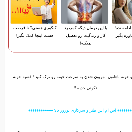
دامه نده!
با این درمان دیگه کمردرد
کنکوری هستی؟ تا فرصت
وره بگیر
کار و زندگیت رو تعطیل
هست اینجا کمک بگیر!
نمیکنه!
تو خونه باهاتون مهربون شدن به سرعت خونه رو ترک کنید ! قضیه خونه
تکونی جدیه !!
♦♦♦♦♦ اس ام اس طنز و سرکاری نوروز 95 ♦♦♦♦♦♦♦♦♦♦♦♦