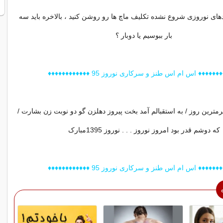
دیدهای نوروزی شروع نشده تکلیف ماچ ها رو روشن کنید ، بالاخره باید سه
بار ببوسیم یا دوبار ؟
♦♦♦♦♦ اس ام اس طنز و سرکاری نوروز 95 ♦♦♦♦♦♦♦♦♦♦♦♦
ترین روز / به استقبالم آمد بخت پیروز دهلزن گو دو نوبت زن بشارت /
که دوشم قدر بود امروز نوروز . . . نوروز 1395مبارک
♦♦♦♦♦ اس ام اس طنز و سرکاری نوروز 95 ♦♦♦♦♦♦♦♦♦♦♦♦