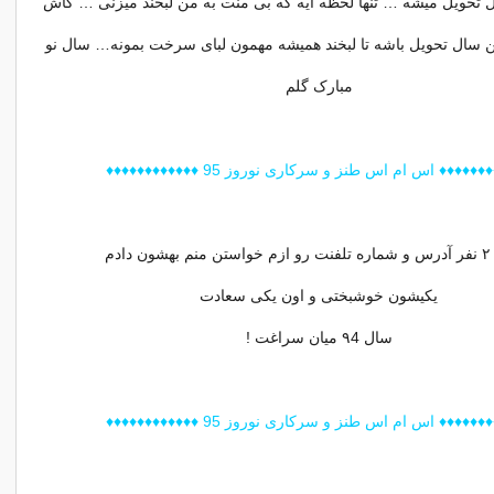
 تحویل میشه … تنها لحظه ایه که بی منت به من لبخند میزنی … کاش
من سال تحویل باشه تا لبخند همیشه مهمون لبای سرخت بمونه… سال نو
مبارک گلم
♦♦♦♦♦ اس ام اس طنز و سرکاری نوروز 95 ♦♦♦♦♦♦♦♦♦♦♦♦
دادم
یکیشون خوشبختی و اون یکی سعادت
سال ۹4 میان سراغت !
♦♦♦♦♦ اس ام اس طنز و سرکاری نوروز 95 ♦♦♦♦♦♦♦♦♦♦♦♦