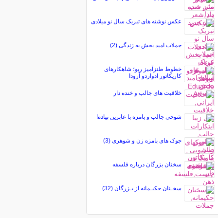
عکس نوشته های تبریک سال نو میلادی
جملات امید بخش به زندگی (2)
خطوط طنزآمیز ریو؛ شاهکارهای
کاریکاتور ادواردو آرودا
خلاقیت های جالب و خنده دار
شوخی جالب و بامزه با عابرین پیاده!
جوک های بامزه زن و شوهری (3)
سخنان بزرگان درباره فلسفه
سخـنان حکیـمانه از بـزرگان (32)