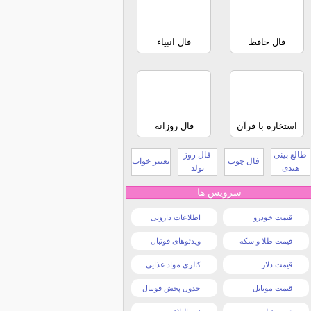
فال حافظ
فال انبیاء
استخاره با قرآن
فال روزانه
طالع بینی
فال روز
فال چوب
تعبیر خواب
هندی
تولد
سرویس ها
قیمت خودرو
اطلاعات دارویی
قیمت طلا و سکه
ویدئوهای فوتبال
قیمت دلار
کالری مواد غذایی
قیمت موبایل
جدول پخش فوتبال