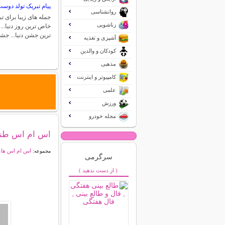
پیام تبریک تولد دوس
روانشناسی
جمله های زیبا برای 
زناشویی
خاص ترین روز دنیا..
ترین جشن دنیا... ج
آشپزی و تغذیه
کودکان و والدین
مذهبی
کامپیوتر و اینترنت
علمی
ورزش
مجله خودرو
اس ام اس طنز 
اس ام اس ها
مجموعه:
سرگرمی
( از دست ندهید )