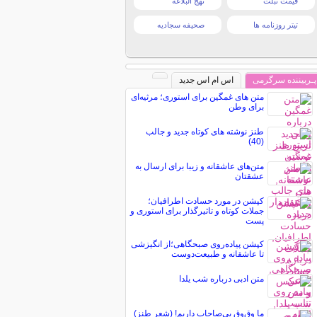
قیمت تبلت
نهج البلاغه
تیتر روزنامه ها
صحیفه سجادیه
پـربیننده سرگرمی
اس ام اس جدید
متن های غمگین برای استوری؛ مرثیه‌ای
برای وطن
طنز نوشته های کوتاه جدید و جالب
(40)
متن‌های عاشقانه و زیبا برای ارسال به
عشقتان
کپشن در مورد حسادت اطرافیان؛
جملات کوتاه و تاثیرگذار برای استوری و
پست
کپشن پیاده‌روی صبحگاهی؛از انگیزشی
تا عاشقانه و طبیعت‌دوست
متن ادبی درباره شب یلدا
ما وق‌وق بی‌صاحاب داریم! (شعر طنز)