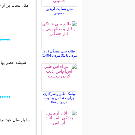
مثل سیب پر از خ
متن تسلیت اربعین
حسینی
♦♦♦♦♦♦♦
طالع بینی هفتگی (25
مرداد تا 31 مرداد 1404)
شیشه عطر بهار 
پیامک طنز و سرکاری
♦♦♦♦♦♦♦
برای خنداندن و اذیت
کردن رفقا!
ما پارسال عید نرف