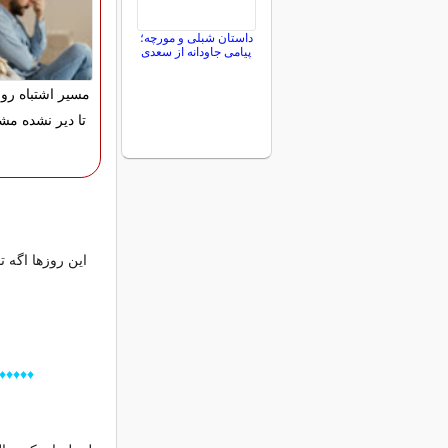
داستان شبلی و مورچه؛
پیامی جاودانه از سعدی
مسیر اشتباه رو ا
تا دیر نشده مشا
این روزها اگه 
♦♦♦♦♦♦♦