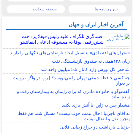
تیتر روزنامه ها
صحیفه سجادیه
آخرین اخبار ایران و جهان
افشاگری تلگراف علیه رئیس فیفا؛ پرداخت
شش‌رقمی یوفا به معشوقه ادعایی اینفانتینو
«بحران‌های اقتصادی» پتانسیل ایجاد نارضایتی‌های ناگهانی را دارند
زیان ۱۳۸همتی به صندوق بازنشستگی نفت
شاخص کل بورس وارد کانال 5.5 میلیون واحد شد
چه كسي حافظه جمعي تهران را مي‌نويسد؟ | رپ در واگن، روايت
بر ديوار
گفت‌وگو با خانواده مادری که برای زایمان به بیمارستان رفت و
زنده نماند
هشدار چین به ژاپن: با آتش بازی نکنید
نه آقای تاجرنیا ! حال تیمت خوب نیست / مشکل شما هم فقط
پنجره نقل و انتقال نیست
جزئیات بازداشت دو جراح زیبایی قلابی