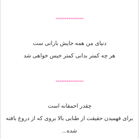
•••••••••••••••
ﺩﻧﯿﺎﯼ ﻣﻦ ﻫﻤﻪ ﺟﺎﯾﺶ ﺑﺎﺭﺍﻧﯽ ﺳﺖ
ﻫﺮ ﭼﻪ ﮐﻤﺘﺮ ﺑﺪﺍﻧﯽ ﮐﻤﺘﺮ ﺧﯿﺲ ﺧﻮﺍﻫﯽ ﺷﺪ
•••••••••••••••
چقدر احمقانه است
برای فهمیدن حقیقت از طنابی بالا بروی که از دروغ بافته
شده...