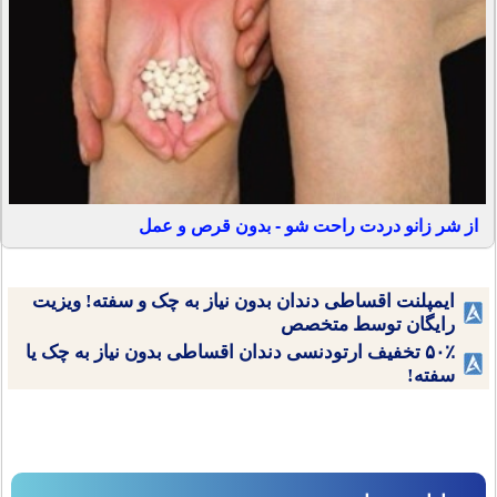
از شر زانو دردت راحت شو - بدون قرص و عمل
ایمپلنت اقساطی دندان بدون نیاز به چک و سفته! ویزیت
رایگان توسط متخصص
۵۰٪ تخفیف ارتودنسی دندان اقساطی بدون نیاز به چک یا
سفته!