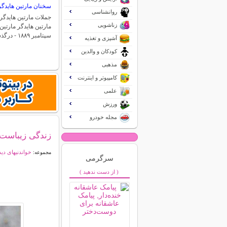
سخنان مارتین هایدگر
روانشناسی
جملات مارتین هایدگر
زناشویی
سپتامبر ۱۸۸۹ - درگذشته ۲۶…
آشپزی و تغذیه
کودکان و والدین
مذهبی
کامپیوتر و اینترنت
علمی
ورزش
مجله خودرو
زندگی زیباست (0
خواندنیهای دی
مجموعه:
سرگرمی
( از دست ندهید )