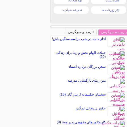
قیمت تبلت
نهج البلاغه
تیتر روزنامه ها
صحیفه سجادیه
پـربیننده سرگرمی
تازه های سرگرمی
آقای داماد در شب مراسم سنگین باش!
جملات الهام بخش و زیبا برای زندگی
(20)
سخن بزرگان درباره اعتماد
متن زیبای بازگشایی مدرسه
سخـنان حکیـمانه از بـزرگان (16)
عکس پروفایل غمگین
کاریکاتور های مفهومی و پر معنا (9)