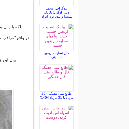
بیوگرافی محمد
ولی‌زادگان؛ بازیگر
سینما و تلویزیون ایران
بلکه با زبان 
در واقع "مراقب خ
متن تسلیت اربعین
حسینی
بیان این 
طالع بینی هفتگی (25
مرداد تا 31 مرداد 1404)