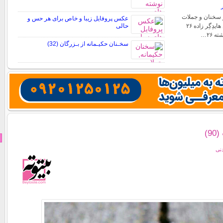
 سخنان و جملات
عکس پروفایل زیبا و خاص برای هر حس و
مارتین هایدگر مارتین هایدِگِر زاده ۲۶
حالی
سخـنان حکیـمانه از بـزرگان (32)
9)
دنی