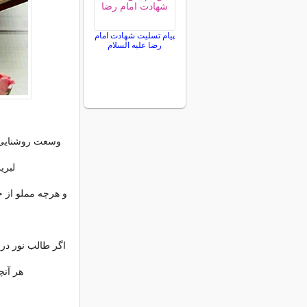
پیام تسلیت شهادت امام
رضا علیه السلام
وﺳﻌﺖ ﺭﻭﺷﻨﺎﯾﯽ ﻭ
ﻟﺒﺮﯾ
ﻭ ﻫﺮﭼﻪ ﻣﻤﻠﻮ ﺍﺯ 
اگر طالب نور در
هر آنچ