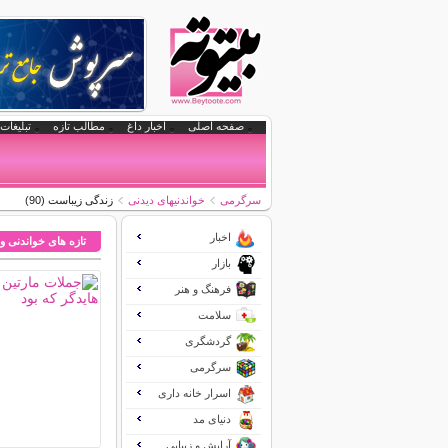
صفحه اصلی
اخبار داغ
مطالب تازه
تبلیغات 
سرگرمی
خواندنیهای دیدنی
زندگی زیباست (90)
اخبار
تازه های خواندنی و
بازار
فرهنگ و هنر
سلامت
گردشگری
سرگرمی
اسرار خانه داری
دنیای مد
آرایش و زیبایی