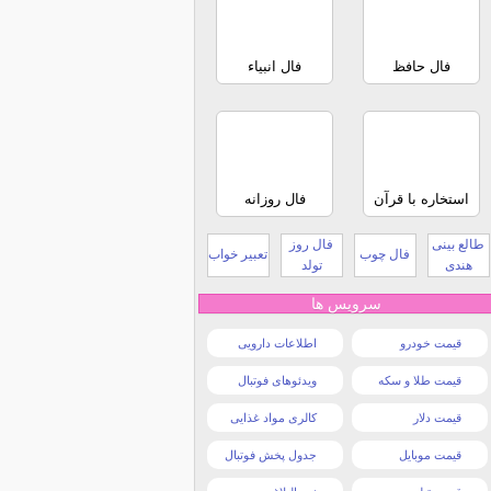
فال حافظ
فال انبیاء
استخاره با قرآن
فال روزانه
طالع بینی
فال روز
فال چوب
تعبیر خواب
هندی
تولد
سرویس ها
قیمت خودرو
اطلاعات دارویی
قیمت طلا و سکه
ویدئوهای فوتبال
قیمت دلار
کالری مواد غذایی
قیمت موبایل
جدول پخش فوتبال