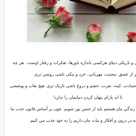
 ﺗﺎﺭﯾﮑﯽ ﺩﻧﯿﺎﯼ ﻫﺮﮐﺴﯽ ﺑﺎﻧﺪﺍﺯﻩ ﺑﺎﻭﺭﻫﺎ، ﺗﻔﮑﺮﺍﺕ ﻭ ﺭﻓﺘﺎر ﺍﻭﺳﺖ . ﻫﺮ ﭼﻪ
ﺰ ﺍﺯ ﻋﺸﻖ ،ﻣﺤﺒﺖ، ﻣﻬﺮﺑﺎﻧﯽ، ﺧﺮﺩ ﻭ ﻧﯿﮑﯽ ﺑﺎﺷﯽ ﺭﻭﺷﻦ ﺗﺮﯼ.
ﺣﺴﺎﺩﺕ، ﮐﯿﻨﻪ، ﻧﻔﺮﺕ، ﺧﺸﻢ ﻭ ﺩﺭﻭﻍ ﺑﺎﺷﯽ ﺗﺎﺭﯾﮏ ﺗﺮﯼ. ﻫﯿﭻ ﻧﻘﺎﺏ ﻭ ﭘﻮﺷﺸﯽ
ﺗﺎ ﺍﺑﺪ ياراي ﭘﻨﻬﺎﻥ ﮐﺮﺩﻥ ﺩﻧﯿﺎﯾﻤﺎﻥ را ندارد!
 زندگي مان هستيم بايد از جنس نور شويم. چون بر أساس قانون جذب ما
ه در درون و أفكار و نيات مان داريم را به خود جذب مي كنيم.