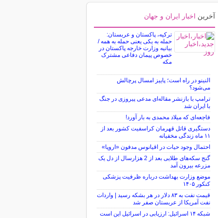
آخرین
اخبار ایران و جهان
ترکیه، پاکستان و عربستان:
حمله به یکی یعنی حمله به همه /
بیانیه وزارت خارجه پاکستان در
خصوص پیمان دفاعی مشترک
مکه
النینو در راه است؛ پاییز امسال پرچالش
می‌شود؟
ترامپ با بازنشر مقاله‌ای مدعی پیروزی در جنگ
با ایران شد
فاجعه‌ای که میلاد محمدی به بار آورد!
دستگیری قاتل قهرمان کراسفیت کشور بعد از
۱۱ ماه زندگی مخفیانه
احتمال وجود حیات در اقیانوس مدفون «اروپا»
گنج سکه‌های طلایی بعد از 2 هزارسال از دل یک
مزرعه بیرون آمد
موضع وزارت بهداشت درباره ظرفیت پزشکی
کنکور ۱۴۰۵
قیمت نفت به ۸۳ دلار در هر بشکه رسید | واردات
نفت آمریکا از عربستان صفر شد
شبکه ۱۴ اسرائیل: ارزیابی در اسرائیل این است