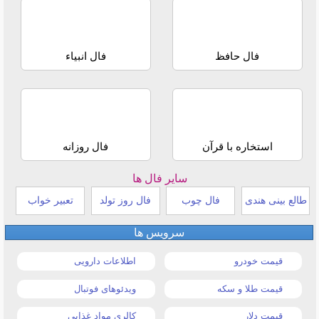
فال حافظ
فال انبیاء
استخاره با قرآن
فال روزانه
سایر فال ها
طالع بینی هندی
فال چوب
فال روز تولد
تعبیر خواب
سرویس ها
قیمت خودرو
اطلاعات دارویی
قیمت طلا و سکه
ویدئوهای فوتبال
قیمت دلار
کالری مواد غذایی