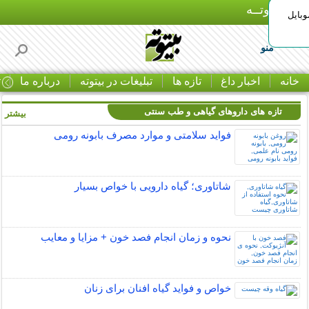
بـیتوتــه
وبایل
منو
خانه
اخبار داغ
تازه ها
تبلیغات در بیتوته
درباره ما
ت
تازه های داروهای گیاهی و طب سنتی
بیشتر »
فواید سلامتی و موارد مصرف بابونه رومی
شاتاوری؛ گیاه دارویی با خواص بسیار
نحوه و زمان انجام فصد خون + مزایا و معایب
خواص و فواید گیاه افنان برای زنان