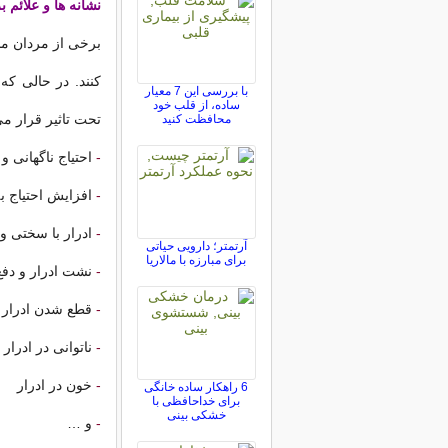
نشانه ها و علائم
برخی از مردان مبت
کنند. در حالی که
با بررسی این 7 معیار
ساده، از قلب خود
تحت تاثیر قرار می
محافظت کنید
-
احتیاج ناگهانی و
-
افزایش احتیاج 
-
ادرار با سختی و
آرتمتر؛ دارویی حیاتی
برای مبارزه با مالاریا
-
نشت ادرار و دفع 
-
قطع شدن ادرار د
-
ناتوانی در ادرار
-
خون در ادرار
6 راهکار ساده خانگی
برای خداحافظی با
خشکی بینی
-
و …