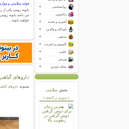
فواید سلامتی و موار
روانشناسی
بابونه رومی یکی از رای
زناشویی
می باشد بابونه رومی 
خواهید بابونه…
آشپزی و تغذیه
کودکان و والدین
مذهبی
کامپیوتر و اینترنت
علمی
ورزش
مجله خودرو
داروهای گیاهی
داروهای گیاه
مجموعه:
بخش
سلامت
( مروری بر گذشته )