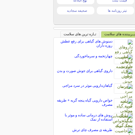
قیمت تبلت
نهج البلاغه
تیتر روزنامه ها
صحیفه سجادیه
پـربیننده های سلامت
تـازه ترین های سلامت
دمنوش های گیاهی برای رفع عطش
روزه داران
چهارتخمه و سرماخوردگی
داروی گیاهی برای جوش صورت و بدن
گیاهان‌دارویی موثر در سرد مزاجی
خواص دارویی گیاه پنجه گربه + طریقه
مصرف
روش های درمانی ساده و موثر با
استفاده از نمک
طریقه ی مصرف چای ترش