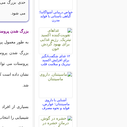
حدی بزرگ می شو
خواص درمانی آشواگاندا؛
می شود.
گیاهی باستانی با فواید
مدرن
بزرگ شدن پروستا
به طور معمول پر
بزرگ شدن پروست
۱۲ غذای شگفت‌انگیز
برای افزایش اکسید
پروستات می تواند
نیتریک و سلامت قلب
شد.
آشنایی با داروی
ماسیتنتان؛ عوارض،
بسیاری از افراد
فواید و نحوه مصرف
شیمیایی را انتخا