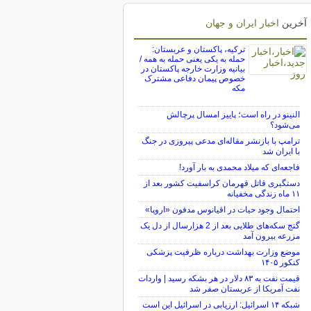
آخرین
اخبار ایران و جهان
ترکیه، پاکستان و عربستان:
حمله به یکی یعنی حمله به همه /
بیانیه وزارت خارجه پاکستان در
خصوص پیمان دفاعی مشترک
مکه
النینو در راه است؛ پاییز امسال پرچالش
می‌شود؟
ترامپ با بازنشر مقاله‌ای مدعی پیروزی در جنگ
با ایران شد
فاجعه‌ای که میلاد محمدی به بار آورد!
دستگیری قاتل قهرمان کراسفیت کشور بعد از
۱۱ ماه زندگی مخفیانه
احتمال وجود حیات در اقیانوس مدفون «اروپا»
گنج سکه‌های طلایی بعد از 2 هزارسال از دل یک
مزرعه بیرون آمد
موضع وزارت بهداشت درباره ظرفیت پزشکی
کنکور ۱۴۰۵
قیمت نفت به ۸۳ دلار در هر بشکه رسید | واردات
نفت آمریکا از عربستان صفر شد
شبکه ۱۴ اسرائیل: ارزیابی در اسرائیل این است