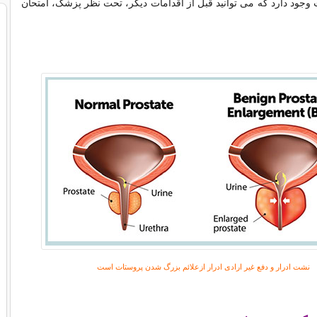
جود دارد که می توانید قبل از اقدامات دیگر، تحت نظر پزشک، امتحان
نشت ادرار و دفع غیر ارادی ادرار ازعلائم بزرگ شدن پروستات است