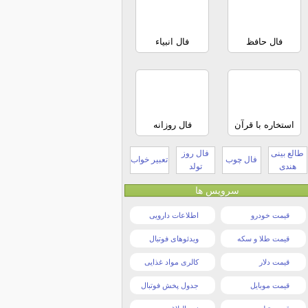
فال حافظ
فال انبیاء
استخاره با قرآن
فال روزانه
طالع بینی
فال روز
فال چوب
تعبیر خواب
هندی
تولد
سرویس ها
قیمت خودرو
اطلاعات دارویی
قیمت طلا و سکه
ویدئوهای فوتبال
قیمت دلار
کالری مواد غذایی
قیمت موبایل
جدول پخش فوتبال