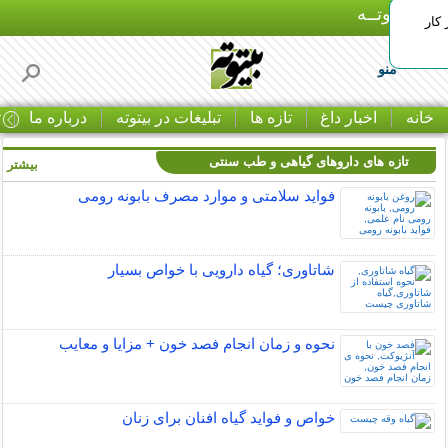
بـیتوتــه
 کار
منو
خانه
اخبار داغ
تازه ها
تبلیغات در بیتوته
درباره ما
ت
تازه های داروهای گیاهی و طب سنتی
بیشتر »
فواید سلامتی و موارد مصرف بابونه رومی
شاتاوری؛ گیاه دارویی با خواص بسیار
نحوه و زمان انجام فصد خون + مزایا و معایب
خواص و فواید گیاه افنان برای زنان