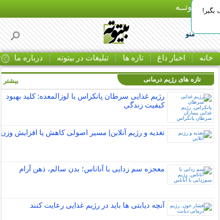
بـیتوتــه
بگیر!
منو
خانه
اخبار داغ
تازه ها
تبلیغات در بیتوته
درباره ما
ت
تازه های رژیم درمانی
بیشتر »
رژیم غذایی سرطان پانکراس یا لوزالمعده: کلید بهبود
کیفیت زندگی
تغذیه و رژیم آنلاین| مسیر اصولی کاهش یا افزایش وزن
معجزه سم زدایی با آناناس؛ بدن سالم، ذهن آرام
آنچه دیابتی ها باید در رژیم غذایی رعایت کنند