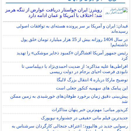
رویترز: ایران خواستار دریافت عوارض از تنگه هرمز
شد؛ اختلاف با آمریکا و عمان ادامه دارد
فیدان: ایران و آمریکا بر سر پرونده هسته‌ای به توافقات اصولی
رسیده‌اند
در سال 1404 روزانه بیش از 15 هزار میلیارد تومان خلق پول
داشته‌ایم!
رئیس جمهور آمریکا افشاگران «کمبود ذخایر موشکی» را تهدید
کرد
افراطی‌ها علیه مذاکره؛ از ضدیت احمدی‌نژاد با دیپلماسی تا
نابودی فرصت احیای برجام در دولت رییسی
توضیح مارکا درباره 4 انتقال بزرگ لالیگا
این پیامک های سهمیه کنکور جعلی است
پیش‌بینی دقیق زمان برخورد طوفان‌های خورشیدی به زمین ممکن
شد
کریدور میانی؛ مهم‌ترین خبر پنهان مذاکرات
جدیدترین فیلم مانی حقیقی در جشنواره نیویورک
رسوایی جدید در هالیوود؛ اعتراف جنجالی کارگردان سرشناس به