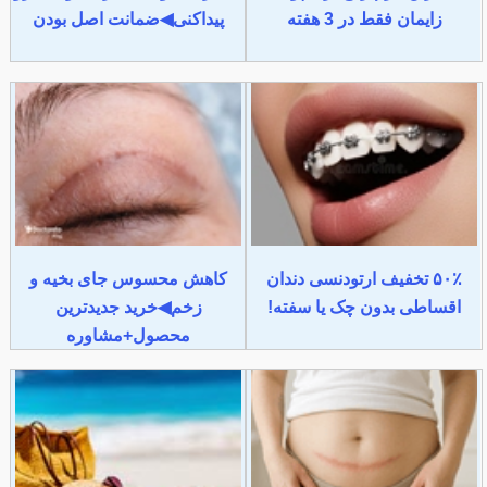
زایمان فقط در 3 هفته
پیداکنی◀ضمانت اصل بودن
۵۰٪ تخفیف ارتودنسی دندان
کاهش محسوس جای بخیه و
اقساطی بدون چک یا سفته!
زخم◀خرید جدیدترین
محصول+مشاوره