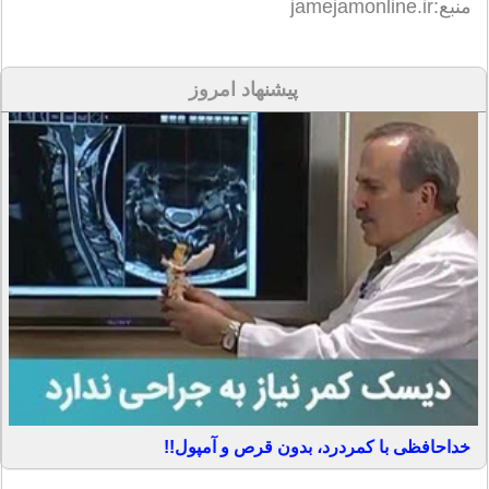
منبع:jamejamonline.ir
پیشنهاد امروز
خداحافظی با کمردرد، بدون قرص و آمپول!!