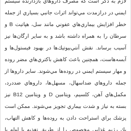
لازم به ذكر است كه مصرف داروهاي بازدارنده سيستم
ايمني در درازمدت مي‌تواند اثرات جانبي بسياري از جمله
خطر افزايش بيماري‌هاي عفوني مانند سل، هپاتيت B و
سرطان را به همراه داشته باشد و به ساير ارگان‌ها نيز
آسيب برساند. نقش آنتي‌بيوتيك‌ها در بهبود فيستول‌ها و
آبسه‌هاست، همچنين باعث كاهش باكتري‌هاي مضر روده
و مهار سيستم ايمني در روده‌ها مي‌شوند. ساير داروها از
جمله داروهاي ضداسهال، مسهل‌ها، داروهاي ضددرد،
مكمل‌هاي آهن، كلسيم، ويتامين D و ويتامين B12 نيز
بسته به نياز و شدت بيماري تجويز مي‌شوند. ممكن است
پزشك براي استراحت دادن به روده‌ها و كاهش التهاب،
يك رژيم غذايي مخصوص را از طريق تغذيه با لوله يا