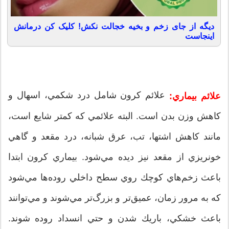
دیگه از جای زخم و بخیه خجالت نکش! کلیک کن درمانش
اینجاست
علائم كرون شامل درد شكمي،‌ اسهال و
علائم بيماري:
كاهش وزن بدن است. البته علائمي كه كمتر شايع است،
مانند كاهش اشتها، تب، عرق شبانه، درد مقعد و گاهي
خونريزي از مقعد نيز ديده مي‌شود. بيماري كرون ابتدا
باعث زخم‌هاي كوچك روي سطح داخلي روده‌ها مي‌شود
كه به مرور زمان، عميق‌تر و بزرگ‌تر مي‌شوند و مي‌توانند
باعث خشكي، باريك شدن و حتي انسداد روده شوند.