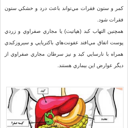
كمر و ستون فقرات مي‌تواند باعث درد و خشكي ستون
فقرات شود.
همچنين التهاب كبد (هپاتيت) يا مجاري صفراوي و زردي
پوست اتفاق مي‌افتد عفونت‌هاي باكتريايي و سيروزكبدي
همراه با نارسايي كبد و نيز سرطان مجاري صفراوي از
ديگر عوارض اين بيماري هستند.