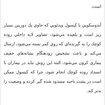
است.
آندوسكوپي با كپسول ويدئويي كه حاوي يك دوربين بسيار
ريز است و بلعيده مي‌شود، تصاوير لايه داخلي روده
كوچك را به گيرنده‌اي كه روي كمر بسته مي‌شود، ارسال
مي‌كند و باعث تشخيص زودهنگام نشانه‌هاي خفيف
بيماري كرون مي‌شود، البته اين روش نبايد در بيماران با
انسداد روده كوچك انجام شود، چرا كه كپسول ممكن
است در پشت ناحيه مسدود شده گير كرده و وضعيت را
بدتر كند.