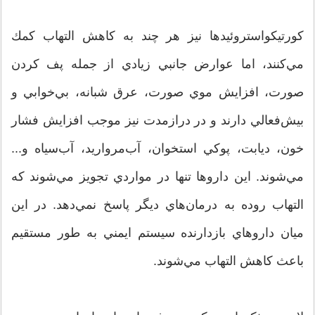
كورتيكواستروئيدها نيز هر چند به كاهش التهاب كمك
مي‌كنند، اما عوارض جانبي زيادي از جمله پف كردن
صورت، افزايش موي صورت، عرق شبانه، بي‌خوابي و
بيش‌فعالي دارند و در درازمدت نيز موجب افزايش فشار
خون، ديابت، پوكي استخوان، آب‌مرواريد، آب‌سياه و...
مي‌شوند. اين داروها تنها در مواردي تجويز مي‌شوند كه
التهاب روده به درمان‌هاي ديگر پاسخ نمي‌دهد. در اين
ميان داروهاي بازدارنده سيستم ايمني به طور مستقيم
باعث كاهش التهاب مي‌شوند.