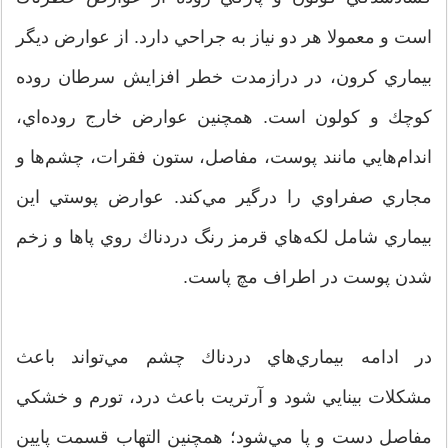
است و معمولا هر دو نياز به جراحي دارد. از عوارض ديگر
بيماري كرون، در درازمدت خطر افزايش سرطان روده
كوچك و كولون است. همچنين عوارض خارج روده‌اي،‌
اندام‌هايي مانند پوست، مفاصل، ستون فقرات، چشم‌ها و
مجاري صفراوي را درگير مي‌كند. عوارض پوستي اين
بيماري شامل لكه‌هاي قرمز رنگ دردناك روي پاها و زخم
شدن پوست در اطراف مچ پاست.
در ادامه بيماري‌هاي دردناك چشم مي‌تواند باعث
مشكلات بينايي شود و آرتريت باعث درد، تورم و خشكي
مفاصل دست و پا مي‌شود؛ همچنين التهاب قسمت پايين