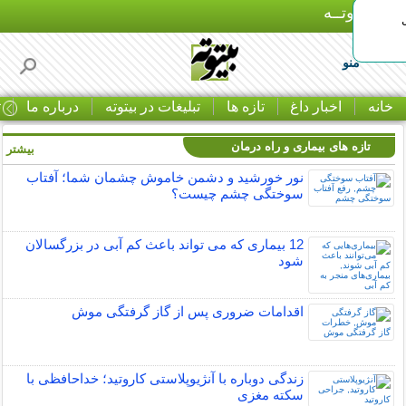
بـیتوتــه
منو
خانه
اخبار داغ
تازه ها
تبلیغات در بیتوته
درباره ما
ت
تازه های بیماری و راه درمان
بیشتر »
نور خورشید و دشمن خاموش چشمان شما؛ آفتاب
سوختگی چشم چیست؟
12 بیماری که می تواند باعث کم آبی در بزرگسالان
شود
اقدامات ضروری پس از گاز گرفتگی موش
زندگی دوباره با آنژیوپلاستی کاروتید؛ خداحافظی با
سکته مغزی