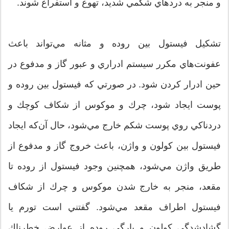
و منجر به دردهاي شكمي شديد، تهوع و استفراغ شوند.
تشكيل فيستول بين روده و مثانه مي‌تواند باعث
عفونت‌هاي مكرر سيستم ادراري و عبور گاز و مدفوع در
حين ادرار كردن شود. در صورتي كه فيستول بين روده و
پوست ايجاد شود، چرك و موكوس از شكاف كوچك و
دردناكي روي پوست شكم خارج مي‌شود، حال آن‌كه ايجاد
فيستول بين كولون و واژن، باعث خروج گاز و مدفوع از
طريق واژن مي‌شود، همچنين وجود فيستول از روده تا
مقعد، منجر به خارج شدن موكوس و چرك از شكاف
فيستول اطراف مقعد مي‌شود. گفتني است تورم يا
گشادشدگي كولون و پارگي روده از عوارض خطرناك