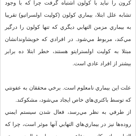
كرون را نبايد با كولون اشتباه گرفت چرا كه با وجود
تشابه علل ابتلا، بيماري كولون (كوليت اولسراتيو) تقريبا
به بيماري مزمن التهابي ديگري كه تنها كولون را درگير
مي‌كند، مربوط مي‌شود. در افرادي كه خويشاوندانشان
مبتلا به كوليت اولسترايتو هستند، خطر ابتلا ده برابر
بيشتر از افراد عادي است.
علت اين بيماري نامعلوم است. برخي محققان به عفونتي
كه توسط باكتري‌هاي خاص ايجاد مي‌شود، مشكوكند.
از طرفي به نظر مي‌رسد، فعال شدن سيستم ايمني
روده‌ها نيز در بيماري‌هاي التهابي آنها موثر است، چرا كه