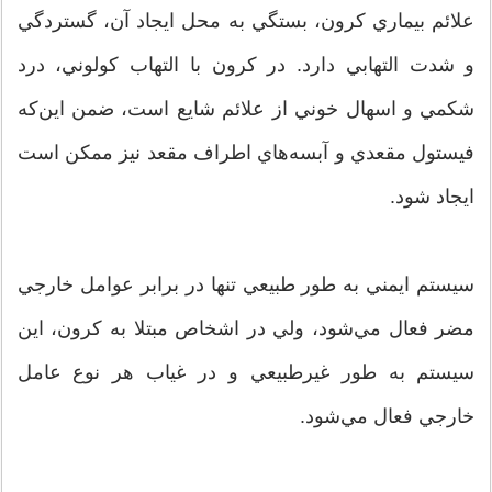
علائم بيماري كرون، بستگي به محل ايجاد آن، گستردگي
و شدت التهابي دارد. در كرون با التهاب كولوني، درد
شكمي و اسهال خوني از علائم شايع است، ضمن اين‌كه
فيستول مقعدي و آبسه‌هاي اطراف مقعد نيز ممكن است
ايجاد شود.
سيستم ايمني به طور طبيعي تنها در برابر عوامل خارجي
مضر فعال مي‌شود، ولي در اشخاص مبتلا به كرون، اين
سيستم به طور غيرطبيعي و در غياب هر نوع عامل
خارجي فعال مي‌شود.