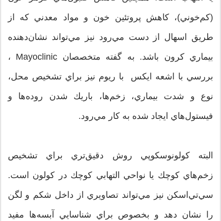
(كم‌خوني)، كاهش پروتئين خون و مواد معدني كه از
طريق اسهال از دست مي‌رود نيز مي‌تواند نشان‌دهنده
بيماري كرون باشد. به گفته متخصصان Mayoclinic ،
بررسي با اشعه ايكس با ريوم نيز براي تشخيص محل،
نوع و شدت بيماري، زخم‌ها، باريك شدن روده‌ها و
فيستول‌هاي ايجاد شده به كار مي‌رود.
البته كولونوسكوپي روش دقيق‌تري براي تشخيص
زخم‌هاي كوچك يا نواحي التهابي كوچك در كولون است.
سي‌تي‌اسكن نيز مي‌تواند تصاويري از داخل شكم و لگن
را نشان دهد و بخصوص براي شناسايي آبسه‌ها مفيد