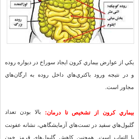
يكي از عوارض بيماري كرون ايجاد سوراخ در ديواره روده
و در نتيجه ورود باكتري‌هاي داخل روده به ارگان‌هاي
مجاور است.
بالا بودن تعداد
بيماري كرون از تشخيص تا درمان:
گلبول‌هاي سفيد در تست‌هاي آزمايشگاهي، نشانه عفونت
يا التهاب است. همچنين كاهش گلبول‌هاي قرمز خون