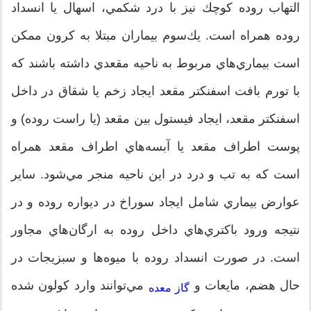
التهاب روده كوچك نيز با درد شكمي، اسهال يا انسداد
روده همراه است. يك‌سوم بيماران مبتلا به كرون ممكن
است بيماري‌هاي مربوط به ناحيه مقعدي داشته باشند كه
با تورم بافت اسفنكتر مقعد ايجاد زخم يا شقاق در داخل
اسفنكتر مقعد، ايجاد فيستول بين مقعد (يا راست روده) و
پوست اطراف مقعد يا آبسه‌هاي اطراف مقعد همراه
است كه به تب و درد در اين ناحيه منجر مي‌شود. ساير
عوارض بيماري شامل ايجاد سوراخ در ديواره روده و در
نتيجه ورود باكتري‌هاي داخل روده به ارگان‌هاي مجاور
است. در صورت انسداد روده با ميوه‌ها و سبزيجات در
حال هضم، مايعات و
مي‌توانند وارد كولون شده
گاز معده