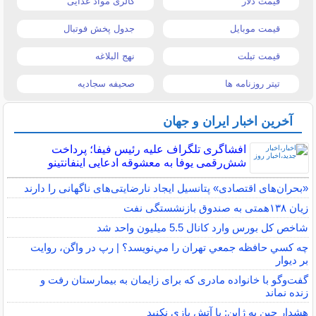
قیمت دلار
کالری مواد غذایی
قیمت موبایل
جدول پخش فوتبال
قیمت تبلت
نهج البلاغه
تیتر روزنامه ها
صحیفه سجادیه
آخرین اخبار ایران و جهان
افشاگری تلگراف علیه رئیس فیفا؛ پرداخت
شش‌رقمی یوفا به معشوقه ادعایی اینفانتینو
«بحران‌های اقتصادی» پتانسیل ایجاد نارضایتی‌های ناگهانی را دارند
زیان ۱۳۸همتی به صندوق بازنشستگی نفت
شاخص کل بورس وارد کانال 5.5 میلیون واحد شد
چه كسي حافظه جمعي تهران را مي‌نويسد؟ | رپ در واگن، روايت
بر ديوار
گفت‌وگو با خانواده مادری که برای زایمان به بیمارستان رفت و
زنده نماند
هشدار چین به ژاپن: با آتش بازی نکنید