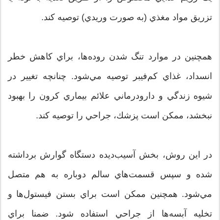
تزريق مواد مغذي (به صورت وريدي) توصيه كند.
همچنين در موارد تنگ شدن روده‌ها، براي كاهش خطر
انسداد، غذاي كم‌فيبر توصيه مي‌شود. چنانچه تغيير در
شيوه زندگي و دارودرماني علائم بيماري كرون را بهبود
نبخشد،‌ ممكن است پزشك، جراحي را توصيه كند.
در اين روش، بخش آسيب‌ديده دستگاه گوارش برداشته
شده و سپس قسمت‌هاي سالم دوباره به هم متصل
مي‌شود. همچنين ممكن است براي بستن فيستول‌ها و
تخليه آبسه‌ها از جراحي استفاده شود. ضمنا براي