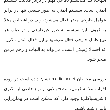
التهاب، يك مكانيسم دفاعي مهم در برابر فعاليت سيستم
ايمني است. سيستم ايمني به طور طبيعي تنها در برابر
عوامل خارجي مضر فعال مي‌شود، ولي در اشخاص مبتلا
به كرون، اين سيستم به طور غيرطبيعي و در غياب هر
نوع عامل خارجي فعال مي‌شود و اين فعال شدن مكرر ـ
كه احتمالا ژنتيكي است ـ مي‌تواند به التهاب و زخم مزمن
منجر شود.
بررسي محققان medicinenet نشان داده است در روده
افراد مبتلا به كرون، سطح بالايي از نوع خاصي از باكتري
(اشريشياكلي) وجود دارد كه ممكن است در بيماريزايي
تاثير داشته باشند.