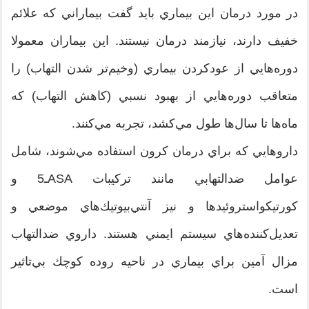
در مورد درمان اين بيماري بايد گفت بيماراني كه علائم
خفيف دارند، نيازمند درمان نيستند. اين بيماران معمولا
دوره‌هايي از عود‌كردن بيماري (وخيم‌تر شدن التهاب) را
متعاقب دوره‌هايي از بهبود نسبي (كاهش التهاب) كه
ماه‌ها تا سال‌ها طول مي‌كشد، تجربه مي‌كنند.
داروهايي كه براي درمان كرون استفاده مي‌شوند، شامل
عوامل ضدالتهابي مانند تركيبات ASAـ5 و
كورتيكواستروئيدها و نيز آنتي‌بيوتيك‌هاي موضعي و
تعديل‌كننده‌هاي سيستم ايمني هستند. داروي ضدالتهاب
مزال آمين براي بيماري در ناحيه روده كوچك بي‌تاثير
است.