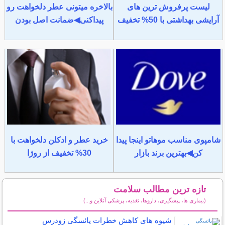
لیست پرفروش ترین های
بالاخره میتونی عطر دلخواهت رو
آرایشی بهداشتی با 50% تخفیف
پیداکنی◀ضمانت اصل بودن
شامپوی مناسب موهاتو اینجا پیدا
خرید عطر و ادکلن دلخواهت با
کن◀بهترین برند بازار
30% تخفیف از روژا
تازه ترین مطالب سلامت
(بیماری ها، پیشگیری، داروها، تغذیه، پزشکی آنلاین و...)
سایر مطالب سلامت
شیوه های کاهش خطرات یائسگی زودرس