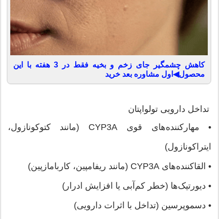
کاهش چشمگیر جای زخم و بخیه فقط در 3 هفته با این
محصول◀اول مشاوره بعد خرید
تداخل دارویی تولواپتان
• مهارکننده‌های قوی CYP3A (مانند کتوکونازول،
ایتراکونازول)
• القاکننده‌های CYP3A (مانند ریفامپین، کاربامازپین)
• دیورتیک‌ها (خطر کم‌آبی یا افزایش ادرار)
• دسموپرسین (تداخل با اثرات دارویی)