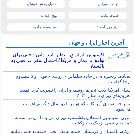
قیمت موبایل
جدول پخش فوتبال
قیمت تبلت
نهج البلاغه
تیتر روزنامه ها
صحیفه سجادیه
آخرین اخبار ایران و جهان
اکسیوس: ایران در انتظار تأیید نهایی داخلی برای
توافق با عمان و آمریکا / احتمال سفر عراقچی به
پاکستان
تصادف زنجیره‌ای در جاده سلماس - ارومیه ۶ فوتی و ۵ مصدوم
برجا گذاشت
سنای آمریکا لایحه تحریم روسیه و ایران را تصویب کرد؛ تمدید
تحریم‌های تهران تا سال ۲۰۳۱
وزیر خزانه‌داری آمریکا: تنگه هرمز تا دو سال دیگر بی‌اهمیت
می‌شود
مربی اسپانیایی استقلال یکشنبه به تهران می‌آید؛ آدان در آستانه
تمدید، چشمی نزدیک به بازگشت
ترکیه، پاکستان و عربستان: حمله به یکی یعنی حمله به همه / بیانیه