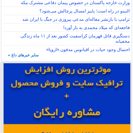
وزارت خارجه پاکستان در خصوص پیمان دفاعی مشترک مکه
النینو در راه است؛ پاییز امسال پرچالش می‌شود؟
ترامپ با بازنشر مقاله‌ای مدعی پیروزی در جنگ با ایران شد
فاجعه‌ای که میلاد محمدی به بار آورد!
دستگیری قاتل قهرمان کراسفیت کشور بعد از ۱۱ ماه زندگی
مخفیانه
احتمال وجود حیات در اقیانوس مدفون «اروپا»
سایر خبرهای داغ »