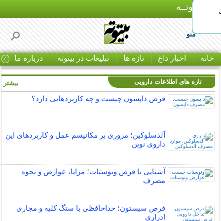
بـیتوتــه
منو
خانه
اخبار داغ
تازه ها
تبلیغات در بیتوته
درباره ما
ت
تازه های اطلاعات دارویی
بیشتر »
قرص داپسون چیست و چه کاربردهایی دارد؟
آلدسلوکین؛ مروری بر مکانیسم عمل و کاربردهای این
داروی نوین
آشنایی با قرص ونوستات؛ مزایا، عوارض و نحوه
مصرف
قرص سیستون؛ خداحافظی با سنگ کلیه و مجاری
ادراری