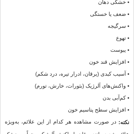
• خشکی دهان
• ضعف یا خستگی
• سرگیجه
• تهوع
• یبوست
• افزایش قند خون
• آسیب کبدی (یرقان، ادرار تیره، درد شکم)
• واکنش‌های آلرژیک (بثورات، خارش، تورم)
• کم‌آبی بدن
• افزایش سطح پتاسیم خون
در صورت مشاهده هر کدام از این علائم، به‌ویژه
نکته: