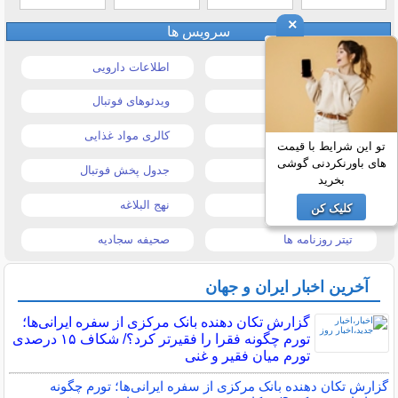
×
سرویس ها
قیمت خودرو
اطلاعات دارویی
قیمت طلا و سکه
ویدئوهای فوتبال
قیمت دلار
کالری مواد غذایی
تو این شرایط با قیمت
های باورنکردنی گوشی
قیمت موبایل
جدول پخش فوتبال
بخرید
قیمت تبلت
نهج البلاغه
کلیک کن
تیتر روزنامه ها
صحیفه سجادیه
آخرین اخبار ایران و جهان
گزارش تکان‌ دهنده بانک مرکزی از سفره ایرانی‌ها؛
تورم چگونه فقرا را فقیرتر کرد؟/ شکاف ۱۵ درصدی
تورم میان فقیر و غنی
گزارش تکان‌ دهنده بانک مرکزی از سفره ایرانی‌ها؛ تورم چگونه