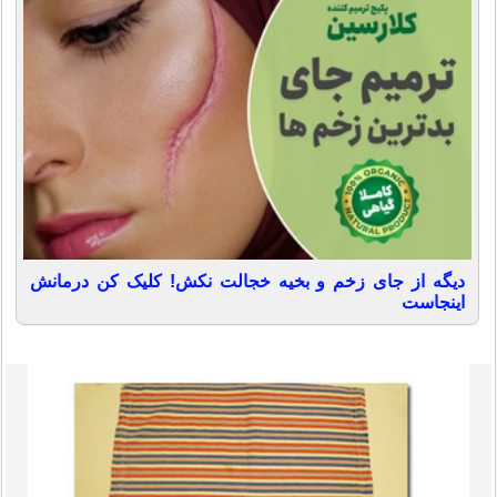
دیگه از جای زخم و بخیه خجالت نکش! کلیک کن درمانش
اینجاست