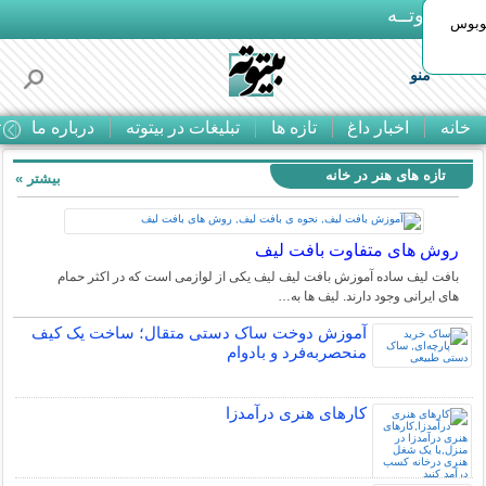
بـیتوتــه
توبوس
منو
خانه
اخبار داغ
تازه ها
تبلیغات در بیتوته
درباره ما
ت
تازه های هنر در خانه
بیشتر »
روش های متفاوت بافت لیف
بافت لیف ساده آموزش بافت لیف لیف یکی از لوازمی است که در اکثر حمام
های ایرانی وجود دارند. لیف ها به…
آموزش دوخت ساک دستی متقال؛ ساخت یک کیف
منحصربه‌فرد و بادوام
کارهای هنری درآمدزا