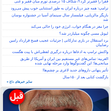
فقرا را فقیرتر کرد؟/ شکاف ۱۵ درصدی تورم میان فقیر و غنی
ترامپ: همه چیز درباره ایران به طور استثنایی خوب پیش می‌رود
بازیگر مالزیایی، فیلمساز سال سینمای آسیا در جشنواره بوسان
شد
چرا مغز در هنگام خواب، انرژی خود را خالی می‌کند
لیونل مسی چگونه میلیاردر شد؟
برد استقلال در بازی تدارکاتی | جزئیات عجیب فسخ قرارداد رامین
رضاییان
واکنش ترامپ به ادعاها درباره درگیری لفظی‌اش با پیت هگست
العربیه: تماس‌های غیر مستقیم بین ایران و آمریکا از طریق
میانجی‌ها؛ این گفت‌و‌گو‌ها وارد مرحله نهایی شده
تأثیر پنهانی داروهای جدید لاغری بر چشم‌ها!
بازگشت کتابی بعد از ۱۵۰سال
سایر خبرهای داغ »