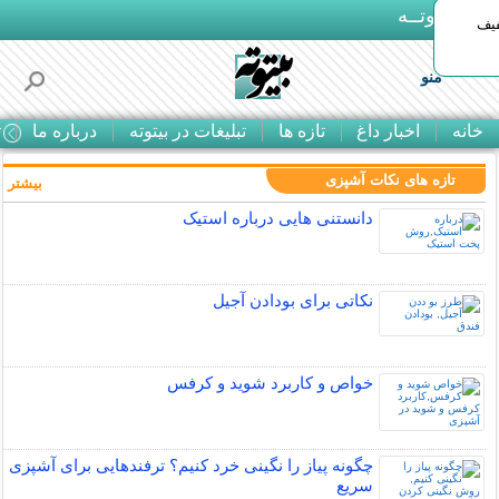
بـیتوتــه
د◀تا 50% تخفیف
منو
خانه
اخبار داغ
تازه ها
تبلیغات در بیتوته
درباره ما
ت
تازه های نکات آشپزی
بیشتر »
دانستنی هایی درباره استیک
نکاتی برای بودادن آجیل
خواص و کاربرد شوید و کرفس
چگونه پیاز را نگینی خرد کنیم؟ ترفندهایی برای آشپزی
سریع