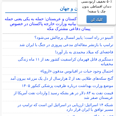
۵۰٪ تخفیف ارتودنسی
دندان اقساطی بدون
آخرین اخبار ایران و جهان
چک یا سفته!
ترکیه، پاکستان و عربستان: حمله به یکی یعنی حمله
کلیک کن
به همه / بیانیه وزارت خارجه پاکستان در خصوص
پیمان دفاعی مشترک مکه
النینو در راه است؛ پاییز امسال پرچالش می‌شود؟
ترامپ با بازنشر مقاله‌ای مدعی پیروزی در جنگ با ایران شد
فاجعه‌ای که میلاد محمدی به بار آورد!
دستگیری قاتل قهرمان کراسفیت کشور بعد از ۱۱ ماه زندگی
مخفیانه
احتمال وجود حیات در اقیانوس مدفون «اروپا»
گنج سکه‌های طلایی بعد از 2 هزارسال از دل یک مزرعه بیرون آمد
موضع وزارت بهداشت درباره ظرفیت پزشکی کنکور ۱۴۰۵
قیمت نفت به ۸۳ دلار در هر بشکه رسید | واردات نفت آمریکا از
عربستان صفر شد
شبکه ۱۴ اسرائیل: ارزیابی در اسرائیل این است که ترامپ در
مسیر توافق با ایران قرار دارد