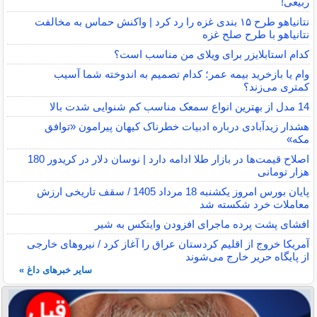
ربیعی!
نتانیاهو طرح ۱۵ بندی غزه را رد کرد | واکنش حماس به مخالفت
نتانیاهو با طرح صلح غزه
کدام استابلایزر برای ویلای من مناسب است؟
وام یا بازخرید بیمه عمر؛ کدام تصمیم به اندوخته شما آسیب
کمتری می‌زند؟
14 مدل از بهترین انواع سمعک مناسب کم شنوایی شدت بالا
هشدار زیدآبادی درباره ادبیات خطرناک کیهان پیرامون «توافق
مکه»
اصلاح قیمت‌ها در بازار طلا ادامه دارد | نوسان دلار در کریدور 180
هزار تومانی
پایان بورس امروز یکشنبه 18 مرداد 1405 / سقف تاریخی ارزش
معاملات خرد شکسته شد
افشای پشت پرده ماجرای افزودن وایتکس به شیر
آمریکا خروج از اقلیم کردستان عراق را آغاز کرد / نیروهای خارجی
از پایگاه حریر خارج می‌شوند
سایر خبرهای داغ »