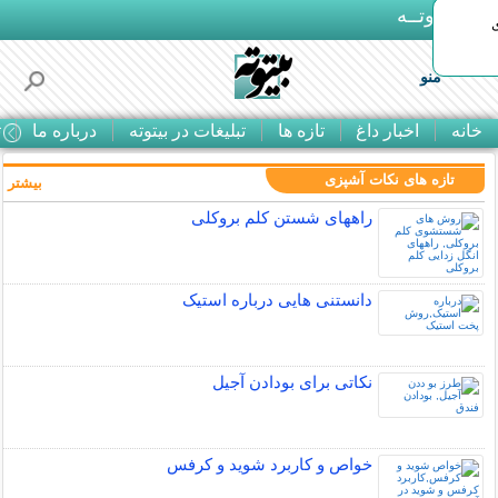
بـیتوتــه
منو
خانه
اخبار داغ
تازه ها
تبلیغات در بیتوته
درباره ما
ت
تازه های نکات آشپزی
بیشتر »
راههای شستن کلم بروکلی
دانستنی هایی درباره استیک
نکاتی برای بودادن آجیل
خواص و کاربرد شوید و کرفس