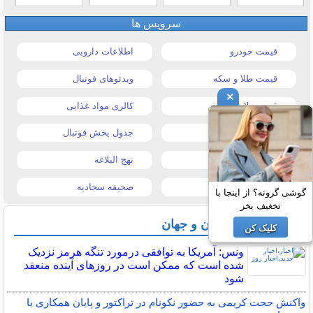
سرویس ها
قیمت خودرو
اطلاعات دارویی
قیمت طلا و سکه
ویدئوهای فوتبال
×
قیمت دلار
کالری مواد غذایی
قیمت موبایل
جدول پخش فوتبال
قیمت تبلت
نهج البلاغه
تیتر روزنامه ها
صحیفه سجادیه
گوشی گرونه؟ از اینجا با
تخغیف بخر
آخرین اخبار ایران و جهان
کلیک کن
ونس: آمریکا به توافقی درمورد تنگه هرمز نزدیک
شده است که ممکن است در روزهای آینده منعقد
شود
واکنش حجت کریمی به حضور نکونام در تراکتور و پایان همکاری با