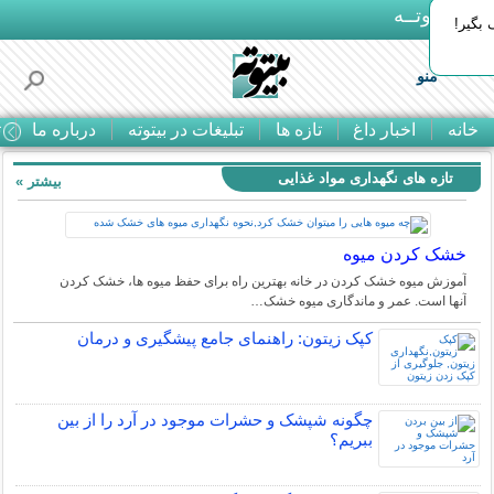
بـیتوتــه
بگیر!
منو
خانه
اخبار داغ
تازه ها
تبلیغات در بیتوته
درباره ما
ت
تازه های نگهداری مواد غذایی
بیشتر »
خشک کردن میوه
آموزش میوه خشک کردن در خانه بهترین راه برای حفظ میوه ها، خشک کردن
آنها است. عمر و ماندگاری میوه خشک…
کپک زیتون: راهنمای جامع پیشگیری و درمان
چگونه شپشک و حشرات موجود در آرد را از بین
ببریم؟