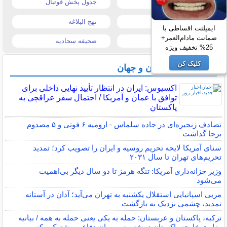
قیمت موبایل
جدول پخش فوتبال
قیمت تبلت
نهج البلاغه
ایمپلنت اقساطی با
ضمانت مادام‌العمر+
تیتر روزنامه ها
صحیفه سجادیه
25% تخفیف ویژه
کلیک کن
آخرین اخبار ایران و جهان
اکسیوس: ایران در انتظار تأیید نهایی داخلی برای
توافق با عمان و آمریکا / احتمال سفر عراقچی به
پاکستان
تصادف زنجیره‌ای در جاده سلماس - ارومیه ۶ فوتی و ۵ مصدوم
برجا گذاشت
سنای آمریکا لایحه تحریم روسیه و ایران را تصویب کرد؛ تمدید
تحریم‌های تهران تا سال ۲۰۳۱
وزیر خزانه‌داری آمریکا: تنگه هرمز تا دو سال دیگر بی‌اهمیت
می‌شود
مربی اسپانیایی استقلال یکشنبه به تهران می‌آید؛ آدان در آستانه
تمدید، چشمی نزدیک به بازگشت
ترکیه، پاکستان و عربستان: حمله به یکی یعنی حمله به همه / بیانیه
وزارت خارجه پاکستان در خصوص پیمان دفاعی مشترک مکه