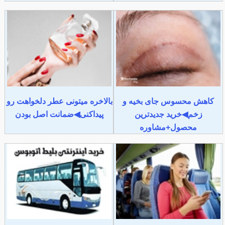
کاهش محسوس جای بخیه و
بالاخره میتونی عطر دلخواهت رو
زخم◀خرید جدیدترین
پیداکنی◀ضمانت اصل بودن
محصول+مشاوره