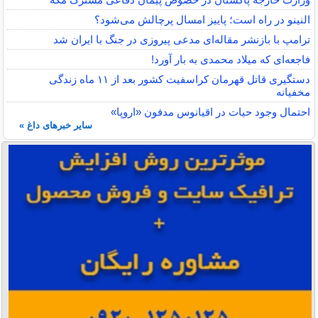
النینو در راه است؛ پاییز امسال پرچالش می‌شود؟
ترامپ با بازنشر مقاله‌ای مدعی پیروزی در جنگ با ایران شد
فاجعه‌ای که میلاد محمدی به بار آورد!
دستگیری قاتل قهرمان کراسفیت کشور بعد از ۱۱ ماه زندگی
مخفیانه
احتمال وجود حیات در اقیانوس مدفون «اروپا»
سایر خبرهای داغ »