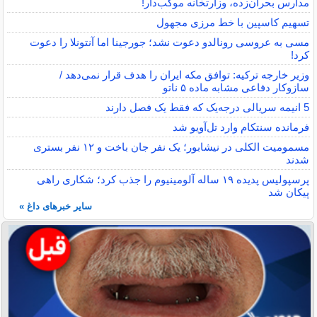
مدارس بحران‌زده، وزارتخانه موکب‌دار!
تسهیم کاسپین با خط مرزی مجهول
مسی به عروسی رونالدو دعوت نشد؛ جورجینا اما آنتونلا را دعوت
کرد!
وزیر خارجه ترکیه: توافق مکه ایران را هدف قرار نمی‌دهد /
سازوکار دفاعی مشابه ماده ۵ ناتو
5 انیمه سریالی درجه‌یک که فقط یک فصل دارند
فرمانده سنتکام وارد تل‌آویو شد
مسمومیت الکلی در نیشابور؛ یک نفر جان باخت و ۱۲ نفر بستری
شدند
پرسپولیس پدیده ۱۹ ساله آلومینیوم را جذب کرد؛ شکاری راهی
پیکان شد
سایر خبرهای داغ »