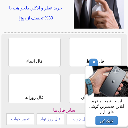
خرید عطر و ادکلن دلخواهت با
30% تخفیف از روژا
فال حافظ
فال انبیاء
×
استخاره با قرآن
فال روزانه
لیست قیمت و خرید
آنلاین جدیدترین گوشی
سایر فال ها
های بازار
طالع بینی هندی
فال چوب
فال روز تولد
تعبیر خواب
کلیک کن