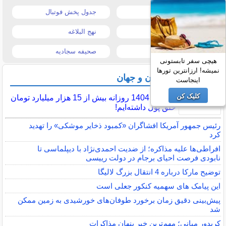
قیمت موبایل
جدول پخش فوتبال
قیمت تبلت
نهج البلاغه
تیتر روزنامه ها
صحیفه سجادیه
هیچی سفر تابستونی
نمیشه! ارزانترین تورها
آخرین اخبار ایران و جهان
اینجاست
کلیک کن
در سال 1404 روزانه بیش از 15 هزار میلیارد تومان
خلق پول داشته‌ایم!
رئیس جمهور آمریکا افشاگران «کمبود ذخایر موشکی» را تهدید
کرد
افراطی‌ها علیه مذاکره؛ از ضدیت احمدی‌نژاد با دیپلماسی تا
نابودی فرصت احیای برجام در دولت رییسی
توضیح مارکا درباره 4 انتقال بزرگ لالیگا
این پیامک های سهمیه کنکور جعلی است
پیش‌بینی دقیق زمان برخورد طوفان‌های خورشیدی به زمین ممکن
شد
کریدور میانی؛ مهم‌ترین خبر پنهان مذاکرات