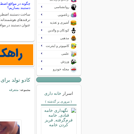
چگونه در مواقع اضطر
روانشناسی
دستبند بسازیم؟
ساخت دستبند اضطرار
زناشویی
ترفندهای هوشمندانه: 
آشپزی و تغذیه
عنوان دستبند در مو
کودکان و والدین
مذهبی
کامپیوتر و اینترنت
علمی
ورزش
مجله خودرو
کادو تولد برای
متفرقه
مجموعه:
اسرار
خانه داری
( مروری بر گذشته )