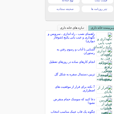
قیمت تبلت
نهج البلاغه
تیتر روزنامه ها
صحیفه سجادیه
پـربیننده خانه داری
تـازه های خانه داری
راهنمای نصب ، راه اندازی ، سرویس و
نگهداری و عیب یابی پکیج (شوفاژ
دیواری)
آشنایی با آداب و رسوم رفتن به
رستوران
انجام کارهای ساده در روزهای تعطیل
تزیین دستمال سفره به شكل گل
7 نکته برای فرار از موقعیت های
اضطراری
دعا کنید که سوسک حمام منقرض
نشود!
چگونه یک قاب عینک مناسب انتخاب