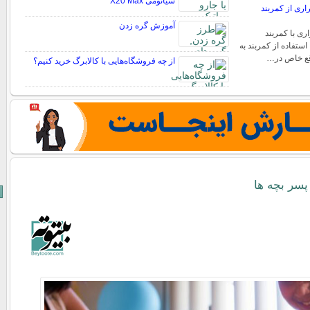
شیائومی X20 Max
اری از کمربند
آموزش گره زدن
ی با کمربند
استفاده از کمربند به
اقع خاص در…
از چه فروشگاه‌هایی با کالابرگ خرید کنیم؟
 پسر بچه ها