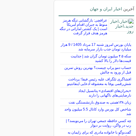
آخرین
اخبار ایران و جهان
عراقچی: بازگشایی تنگه هرمز
منوط به جبران اقدام آمریکا
است | یک کشتی اماراتی در تنگه
هرمز هدف قرار گرفت
پایان بورس امروز شنبه 17 مرداد 1405 / 9 هزار
میلیارد تومان جذب بازار سرمایه شد
سکه ۴.۵ میلیون تومان گران شد | جذابیت
قیمت‌ها دلار را بالا کشید
حساب دمو پراپ چیست؟ بهترین روش تمرین
قبل از ورود به چالش
افشاگری تلگراف علیه رئیس فیفا؛ پرداخت
شش‌رقمی یوفا به معشوقه ادعایی اینفانتینو
«بحران‌های اقتصادی» پتانسیل ایجاد
نارضایتی‌های ناگهانی را دارند
زیان ۱۳۸همتی به صندوق بازنشستگی نفت
شاخص کل بورس وارد کانال 5.5 میلیون واحد
شد
چه كسي حافظه جمعي تهران را مي‌نويسد؟ |
رپ در واگن، روايت بر ديوار
گفت‌وگو با خانواده مادری که برای زایمان به