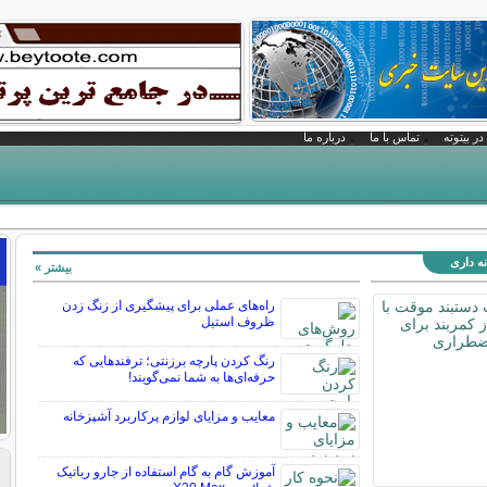
در بیتوته
تماس با ما
درباره ما
نه داری
بیشتر »
راه‌های عملی برای پیشگیری از زنگ زدن
ظروف استیل
رنگ کردن پارچه برزنتی؛ ترفندهایی که
حرفه‌ای‌ها به شما نمی‌گویند!
معایب و مزایای لوازم پرکاربرد آشپزخانه
آموزش گام به گام استفاده از جارو رباتیک