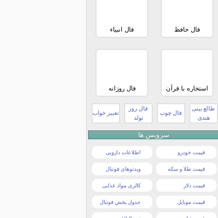
فال حافظ
فال انبیاء
استخاره با قرآن
فال روزانه
طالع بینی
فال روز
فال چوب
تعبیر خواب
هندی
تولد
سرویس ها
قیمت خودرو
اطلاعات دارویی
قیمت طلا و سکه
ویدئوهای فوتبال
قیمت دلار
کالری مواد غذایی
قیمت موبایل
جدول پخش فوتبال