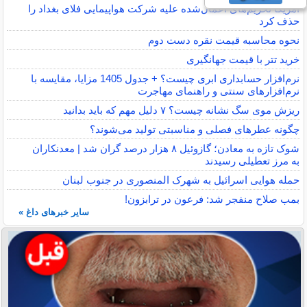
آمریکا تحریم‌های اعمال‌شده علیه شرکت هواپیمایی فلای بغداد را
حذف کرد
نحوه محاسبه قیمت نقره دست دوم
خرید تتر با قیمت جهانگیری
نرم‌افزار حسابداری ابری چیست؟ + جدول 1405 مزایا، مقایسه با
نرم‌افزارهای سنتی و راهنمای مهاجرت
ریزش موی سگ نشانه چیست؟ ۷ دلیل مهم که باید بدانید
چگونه عطرهای فصلی و مناسبتی تولید می‌شوند؟
شوک تازه به معادن؛ گازوئیل ۸ هزار درصد گران شد | معدنکاران
به مرز تعطیلی رسیدند
حمله هوایی اسرائیل به شهرک المنصوری در جنوب لبنان
بمب صلاح منفجر شد: فرعون در ترابزون!
سایر خبرهای داغ »