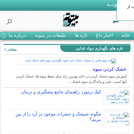
بـیتوتــه
 30% تخفیف از
منو
خانه
اخبار داغ
تازه ها
تبلیغات در بیتوته
درباره ما
ت
تازه های نگهداری مواد غذایی
بیشتر »
خشک کردن میوه
آموزش میوه خشک کردن در خانه بهترین راه برای حفظ میوه ها، خشک کردن
آنها است. عمر و ماندگاری میوه خشک…
کپک زیتون: راهنمای جامع پیشگیری و درمان
چگونه شپشک و حشرات موجود در آرد را از بین
ببریم؟