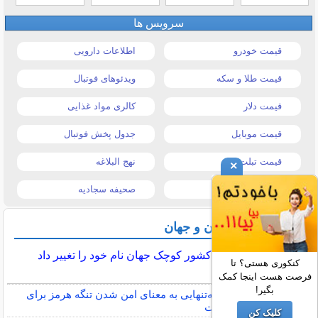
سرویس ها
قیمت خودرو
اطلاعات دارویی
قیمت طلا و سکه
ویدئوهای فوتبال
قیمت دلار
کالری مواد غذایی
قیمت موبایل
جدول پخش فوتبال
قیمت تبلت
نهج البلاغه
×
تیتر روزنامه ها
صحیفه سجادیه
آخرین اخبار ایران و جهان
سومین کشور کوچک جهان نام خود را تغییر داد
کنکوری هستی؟ تا
فرصت هست اینجا کمک
بگیر!
بقایی: توافق با عمان به‌تنهایی به معنای امن شدن تنگه هرمز برای
کشتی‌های عبوری نیست
کلیک کن