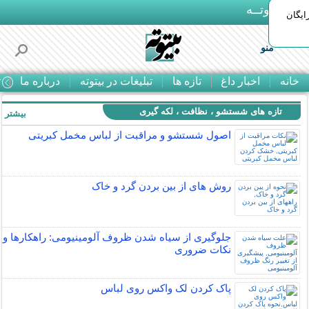
بـیتوتــه
ایگان
منو
خانه
اخبار داغ
تازه ها
تبلیغات در بیتوته
درباره ما
ت
تازه های شستشو ، نظافت ، لکه گیری
بیشتر »
اصول شستشو و مراقبت از لباس مخمل کبریتی
روش های از بين بردن گرد و خاک
جلوگیری از سیاه شدن ظروف آلومینیومی: راهکارها و
نکات ضروری
پاک کردن لک واکس روی لباس