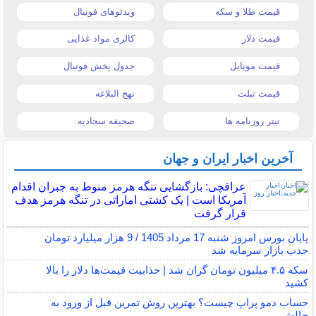
قیمت طلا و سکه
ویدئوهای فوتبال
قیمت دلار
کالری مواد غذایی
قیمت موبایل
جدول پخش فوتبال
قیمت تبلت
نهج البلاغه
تیتر روزنامه ها
صحیفه سجادیه
آخرین اخبار ایران و جهان
عراقچی: بازگشایی تنگه هرمز منوط به جبران اقدام
آمریکا است | یک کشتی اماراتی در تنگه هرمز هدف
قرار گرفت
پایان بورس امروز شنبه 17 مرداد 1405 / 9 هزار میلیارد تومان
جذب بازار سرمایه شد
سکه ۴.۵ میلیون تومان گران شد | جذابیت قیمت‌ها دلار را بالا
کشید
حساب دمو پراپ چیست؟ بهترین روش تمرین قبل از ورود به
چالش