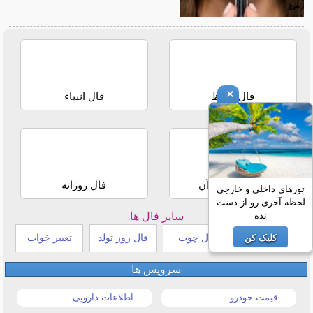
×
فال حافظ
فال انبیاء
استخاره با قرآن
فال روزانه
تورهای داخلی و خارجی
لحظه آخری رو از دست
سایر فال ها
نده
طالع بینی هندی
فال چوب
فال روز تولد
تعبیر خواب
کلیک کن
سرویس ها
قیمت خودرو
اطلاعات دارویی