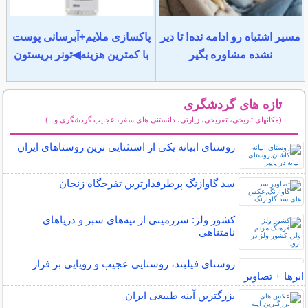
مسیر اشتباه رو ادامه نده! تا دیر
پاکسازی ملایم+آبرسانی پوست
نشده مشاوره بگیر
با کمترین هزینه◀تونر بریستون
تازه های گردشگری
(مكانهاي تاريخي، تفریحی، زيارتي، دانستنی های سفر، عجایب گردشگری و...)
سایر مطالب گردشگری
روستای ابیانه یکی از استثنایی ‏ترین روستاهای ایران
سد گاوازنگ پرطرفدارترین تفرجگاه زنجان
کشور ولز: سرزمینی از تپه‌های سبز و دریاهای
نامتناهی
روستای فیلبند، روستایی عجیب و رویایی بر فراز
ابرها + تصاویر
بزرگترین آینه طبیعی ایران