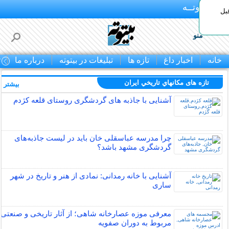
بـیتوتــه
بل
منو
خانه
اخبار داغ
تازه ها
تبلیغات در بیتوته
درباره ما
ت
تازه های مكانهاي تاريخي ايران
بیشتر »
آشنایی با جاذبه های گردشگری روستای قلعه کژدم
چرا مدرسه عباسقلی خان باید در لیست جاذبه‌های
گردشگری مشهد باشد؟
آشنایی با خانه رمدانی: نمادی از هنر و تاریخ در شهر
ساری
معرفی موزه عصارخانه شاهی؛ از آثار تاریخی و صنعتی
مربوط به دوران صفویه