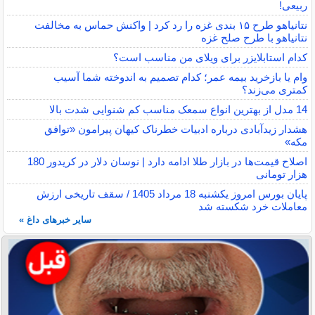
ربیعی!
نتانیاهو طرح ۱۵ بندی غزه را رد کرد | واکنش حماس به مخالفت
نتانیاهو با طرح صلح غزه
کدام استابلایزر برای ویلای من مناسب است؟
وام یا بازخرید بیمه عمر؛ کدام تصمیم به اندوخته شما آسیب
کمتری می‌زند؟
14 مدل از بهترین انواع سمعک مناسب کم شنوایی شدت بالا
هشدار زیدآبادی درباره ادبیات خطرناک کیهان پیرامون «توافق
مکه»
اصلاح قیمت‌ها در بازار طلا ادامه دارد | نوسان دلار در کریدور 180
هزار تومانی
پایان بورس امروز یکشنبه 18 مرداد 1405 / سقف تاریخی ارزش
معاملات خرد شکسته شد
سایر خبرهای داغ »