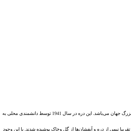
یکی دیگر از معروف ترین چشمه های آب گرم واقع در شبه جزیره کامچاتکا در خاور دور روسیه است. این مکان دومین منطقه آبفشان‌های بزرگ جهان می‌باشد. این دره در سال 1941 توسط دانشمندی محلی به
این منطقه در سال 2007 دچار فاجعه طبیعی زمین لغزه گشته و تقریبا نیمی از دره و آبفشان‌ها از گل وخاک پوشیده شدند. با این وجود