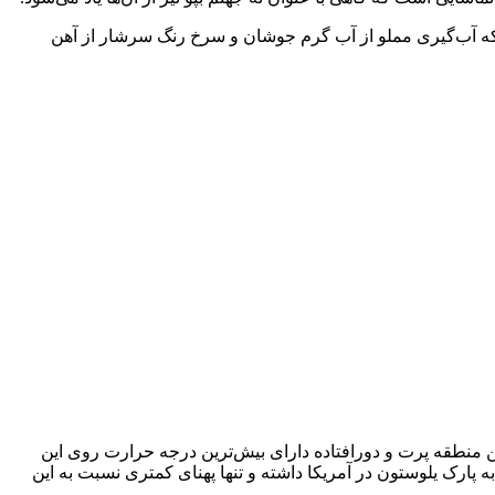
ماشایی هستند. یکی از خوش عکس‌ترین این 9 جهنم، جهنم تالاب خونین است که آب‌گیری مملو از آب گرم جوشان و سرخ رنگ سرشار از آهن
کیل در اتیوپی است. این ناحیه از فوران آتشفشان در سال 1926 ساخته شده است. این منطقه پرت و دورافتاده دارای بیش‌ترین درجه حرارت روی این
نطقه 34 درجه سانتیگراد می‌باشد. دالول شباهت‌هایی به پارک یلوستون در آمریکا داشته و تنها پهنای کمتری نسبت به این