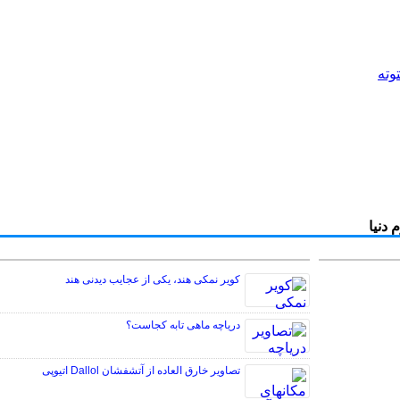
توته
دنیا
کویر نمکی هند، یکی از عجایب دیدنی هند
دریاچه ماهی تابه کجاست؟
تصاویر خارق العاده از آتشفشان Dallol اتیوپی