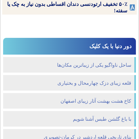
۵۰٪ تخفیف ارتودنسی دندان اقساطی بدون نیاز به چک یا
سفته!
دور دنیا با یک کلیک
ساحل ناواگیو یکی از زیباترین مکان‌ها
قلعه زیبای دزک چهارمحال و بختیاری
کاخ هشت بهشت آثار زیبای اصفهان
با باغ گلشن طبس آشنا شویم
بنای تاريخی قلعه اردشير در كرمان-تصویری