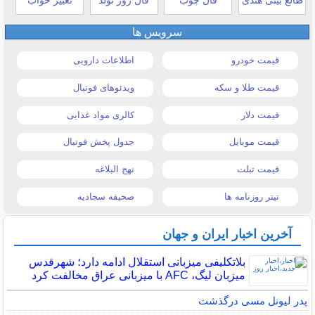
طالع بینی هندی
فال چوب
فال روز تولد
تعبیر خواب
سرویس ها
قیمت خودرو
اطلاعات دارویی
قیمت طلا و سکه
ویدئوهای فوتبال
قیمت دلار
کالری مواد غذایی
قیمت موبایل
جدول پخش فوتبال
قیمت تبلت
نهج البلاغه
تیتر روزنامه ها
صحیفه سجادیه
آخرین اخبار ایران و جهان
بلاتکلیفی میزبانی استقلال ادامه دارد؛ شهرقدس
میزبان لیگ، AFC با میزبانی عراق مخالفت کرد
پدر لیونل مسی درگذشت