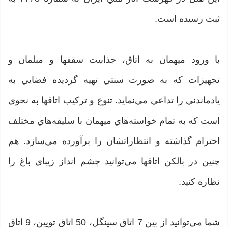
ثبت رسيده است.
با ورود ميهمان به اتاق، جذابيت سقفها و مبلمان و
تجهيزات كه به صورت سنتي تهيه گرديده فضايي به
يادماندني را تداعي مي‌‌نمايد. تنوع و تركيب اتاقها به نحوي
است كه به تمام خواسته‌هاي ميهمان با سليقه‌هاي مختلف
احترام گذاشته و انتظاراتشان را برآورده مي‌سازد. هم
چنين در بالكن اتاقها مي‌توانيد چشم انداز زيباي باغ را
نظاره كنيد.
شما مي‌توانيد از بين 7 اتاق سينگل، 50 اتاق تويين، 9 اتاق