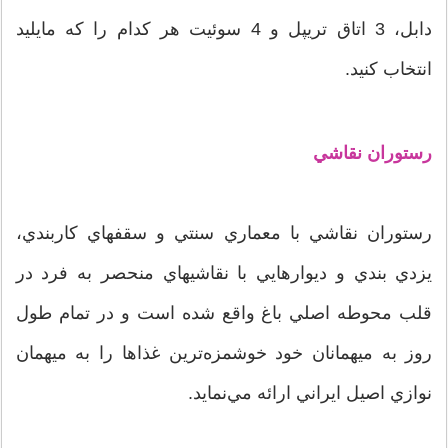
دابل، 3 اتاق تريپل و 4 سوئيت هر كدام را كه مايليد
انتخاب كنيد.
رستوران نقاشي
رستوران نقاشي با معماري سنتي و سقفهاي كاربندي،
يزدي بندي و ديوارهايي با نقاشيهاي منحصر به فرد در
قلب محوطه اصلي باغ واقع شده است و در تمام طول
روز به ميهمانان خود خوشمزه‌ترين غذاها را به ميهمان
نوازي اصيل ايراني ارائه مي‌نمايد.