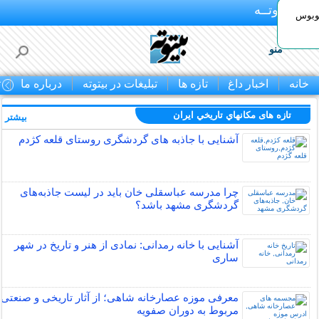
بـیتوتــه
توبوس
منو
خانه
اخبار داغ
تازه ها
تبلیغات در بیتوته
درباره ما
ت
تازه های مكانهاي تاريخي ايران
بیشتر »
آشنایی با جاذبه های گردشگری روستای قلعه کژدم
چرا مدرسه عباسقلی خان باید در لیست جاذبه‌های
گردشگری مشهد باشد؟
آشنایی با خانه رمدانی: نمادی از هنر و تاریخ در شهر
ساری
معرفی موزه عصارخانه شاهی؛ از آثار تاریخی و صنعتی
مربوط به دوران صفویه