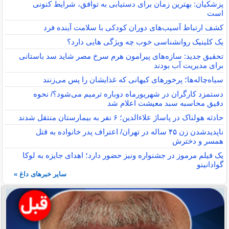
پزشکیان: بهترین زمان برای دستیابی به توافق، شرایط کنونی
است
کشف ارتباط آسیب‌های دوران کودکی با سلامت آینده فرد
یک کلینیک روانشناسی خوب چه ویژگی هایی دارد؟
تحقیق جدید: سازه‌های پیرامون هرم سرخ مصر شاید سد باستانی
برای مدیریت آب بودند
سیاه‌چاله‌ها؛ پرخورهای کیهانی که غذایشان را پس می‌زنند
دستمزد کارگران در شهریورماه دوباره ترمیم می‌شود؟/ نحوه
دقیق محاسبه سبد معیشت اعلام شد
حادثه هولناک در پاساژ علاءالدین؛ ۶ نفر به بیمارستان منتقل شدند
ناپدیدشدن زن ۴۵ ساله در تهران/ اعتراف پدر خانواده به قتل
همسر و دخترش
یک فیلم مرموز در جشنواره ونیز حضور دارد؛ اهدای جایزه به لوکا
گوادانینو
سایر خبرهای داغ »