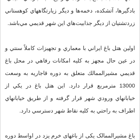
بادگيرها، آتشكده، دخمه‌ها و ديگر زيارتگاههاي كوهستاني
زردتشتيان از ديگر جذابيت‌هاي اين شهر قديمي مي‌باشد.
اولين هتل باغ ايراني با معماري و تجهيزات كاملاً سنتي و
در عين حال مجهز به كليه امكانات رفاهي در محل باغ
قديمي مشيرالممالك متعلق به دوره قاجاريه به وسعت
13000 مترمربع قرار دارد. اين هتل باغ در يكي از
خيابانهاي ورودي شهر قرار گرفته و از طريق خيابانهاي
اطراف به راحتي به كليه نقاط شهر دسترسي دارد.
باغ مشیرالممالک یکی از باغهای خرم یزد در اواسط دوره