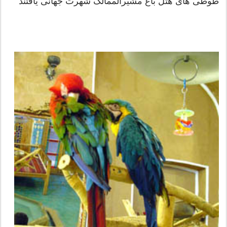
طوطی های هتل باغ مشیرالممالک شهرت جهانی یافتند