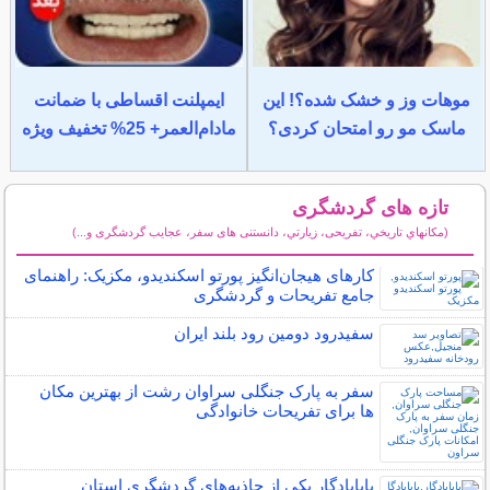
موهات وز و خشک شده؟! این
ایمپلنت اقساطی با ضمانت
ماسک مو رو امتحان کردی؟
مادام‌العمر+ 25% تخفیف ویژه
تازه های گردشگری
(مكانهاي تاريخي، تفریحی، زيارتي، دانستنی های سفر، عجایب گردشگری و...)
سایر مطالب گردشگری
کارهای هیجان‌انگیز پورتو اسکندیدو، مکزیک: راهنمای
جامع تفریحات و گردشگری
سفیدرود دومین رود بلند ایران
سفر به پارک جنگلی سراوان رشت از بهترین مکان
ها برای تفریحات خانوادگی
بابایادگار یکی از جاذبه‌های گردشگری استان