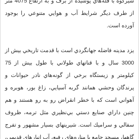
شيركوه با قله‌هاي پوشيده از برف و به ارتفاع 4075 متر
از طرف ديگر شرايط آب و هوايي متنوعي را بوجود
آورده است.
يزد مدينه فاضله جهانگردي است با قدمت تاريخي بيش از
3000 سال و با قناتهاي طولاني با طول بيش از 75
كيلومتر و زيستگاه برخي از گونه‌هاي نادر حيوانات و
پرندگان وحشي همانند گربه آسيايي، زاغ بور، هوبره و
آهواني است كه با خطر انقراض رو به رو هستند و هم
چنين داراي صنايع دستي بي‌نظيري مثل ترمه، ظروف
سفالي و سراميك است. شيرينهاي بسيار مشهور و تفرج
گاهها، مسجد جامع با مناره‌هاي رفيع، آب انبارهاي قديمي،