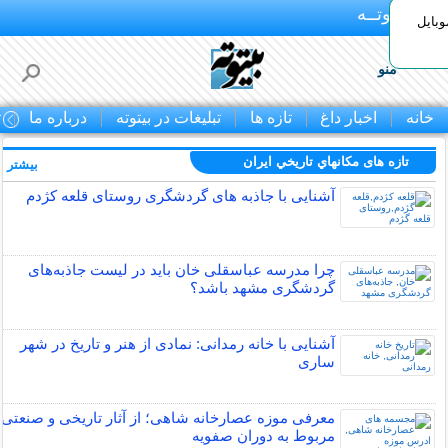
بـیتوتــه
وبایل
منو
خانه
اخبار داغ
تازه ها
تبلیغات در بیتوته
درباره ما
ت
تازه های مكانهاي تاريخي ايران
بیشتر »
آشنایی با جاذبه های گردشگری روستای قلعه کژدم
چرا مدرسه عباسقلی خان باید در لیست جاذبه‌های
گردشگری مشهد باشد؟
آشنایی با خانه رمدانی: نمادی از هنر و تاریخ در شهر
ساری
معرفی موزه عصارخانه شاهی؛ از آثار تاریخی و صنعتی
مربوط به دوران صفویه