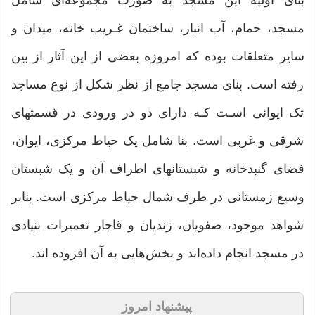
مسجد، حمام‎، آب‎ انبار، ساختمان‎‎ غـریب‎ خانه‎، میدان و
رفته‎ است‎. بنای‎ مسجد جامع‎ از نظر شکل‎ از نوع مساجد
تک ایوانی اسـت‎ کـه‎ دارای‎ دو در ورودی‎‎ در قسمت‎‎های
شرقی‎‎ و غربی است. بنا شامل‎ یک‎ حیاط مرکزی،‎ ایوان‎،
وسیع‎ زمستانی‎ در طرف‎ شمال‎ حیاط مرکزی است. بنابر
شواهد موجود، صفویان، زندیان و قاجار تعمیرات بنیادی
در مسجد انجام داده‌اند و بخش‌هایی به آن افزوده اند.
پیشنهاد امروز