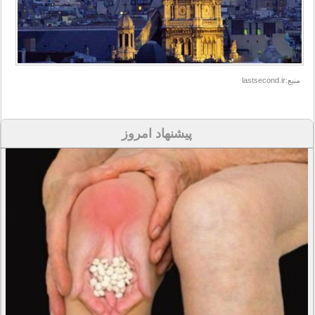
منبع:lastsecond.ir
پیشنهاد امروز