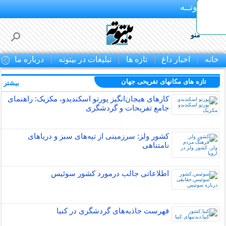
بـیتوتــه
منو
خانه
اخبار داغ
تازه ها
تبلیغات در بیتوته
درباره ما
ت
تازه های مکانهای تفریحی جهان
بیشتر »
کارهای هیجان‌انگیز پورتو اسکندیدو، مکزیک: راهنمای
جامع تفریحات و گردشگری
کشور ولز: سرزمینی از تپه‌های سبز و دریاهای
نامتناهی
اطلاعاتی جالب درمورد کشور سوئیس
فهرست جاذبه‌های گردشگری در کنیا