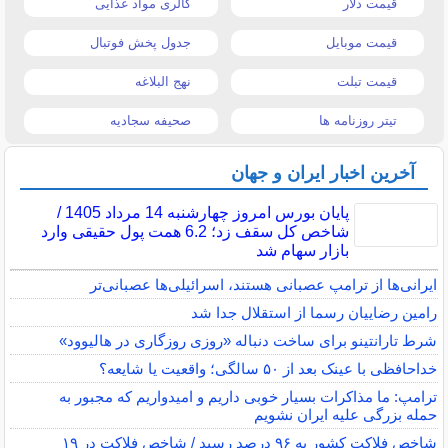
قیمت دلار
کالری مواد غذایی
قیمت موبایل
جدول پخش فوتبال
قیمت تبلت
نهج البلاغه
تیتر روزنامه ها
صحیفه سجادیه
آخرین اخبار ایران و جهان
پایان بورس امروز چهارشنبه 14 مرداد 1405 /
شاخص کل سقف زد؛ 6.2 همت پول حقیقی وارد
بازار سهام شد
ایرانی‌ها از ترامپ عصبانی هستند، اسرائیلی‌ها عصبانی‌تر
رامین رضاییان رسما از استقلال جدا شد
شرط تارانتینو برای ساخت دنباله «روزی روزگاری در هالیوود»
خداحافظی با عینک بعد از ۵۰ سالگی؛ واقعیت یا شایعه؟
ترامپ: ما مذاکرات بسیار خوبی داریم و امیدواریم که مجبور به
حمله بزرگی علیه ایران نشویم
شاخص فلاکت کشور به ۹۶ درصد رسید / شاخص فلاکت در ۱۹