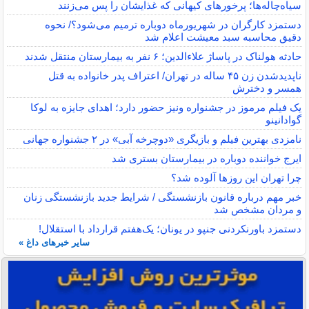
ه‌چاله‌ها؛ پرخورهای کیهانی که غذایشان را پس می‌زنند
مزد کارگران در شهریورماه دوباره ترمیم می‌شود؟/ نحوه
ق محاسبه سبد معیشت اعلام شد
هولناک در پاساژ علاءالدین؛ ۶ نفر به بیمارستان منتقل شدند
ناپدیدشدن زن ۴۵ ساله در تهران/ اعتراف پدر خانواده به قتل
ر و دخترش
فیلم مرموز در جشنواره ونیز حضور دارد؛ اهدای جایزه به لوکا
انینو
دی بهترین فیلم و بازیگری «دوچرخه آبی» در ۲ جشنواره جهانی
ج خواننده دوباره در بیمارستان بستری شد
 تهران این روزها آلوده شد؟
 مهم درباره قانون بازنشستگی / شرایط جدید بازنشستگی زنان
ردان مشخص شد
مزد باورنکردنی جنپو در یونان؛ یک‌هفتم قرارداد با استقلال!
سایر خبرهای داغ »