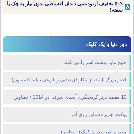
۵۰٪ تخفیف ارتودنسی دندان اقساطی بدون نیاز به چک یا
سفته!
ور دنیا با یک کلیک
لیج مایا، بهشت اسرارآمیز تایلند
صر بزرگ تایلند، از مکانهای دیدنی و تاریخی تایلند (+تصاویر)
گردشگری آسیای شرقی در 2014 + تصاویر
وکت، جزیره شناور روی آب
عبد ترایمیت در بانکوک (+تصاویر)