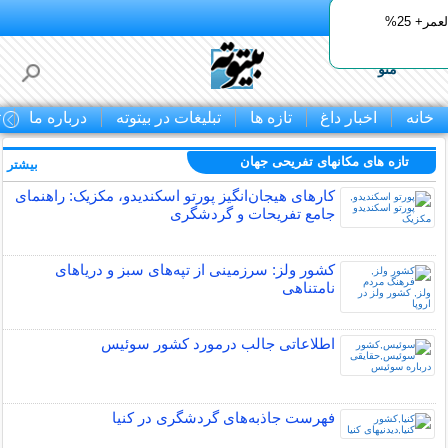
بـیتوتــه
ایمپلنت اقساطی با ضمانت مادام‌العمر+ 25%
منو
ه
اخبار داغ
تازه ها
تبلیغات در بیتوته
درباره ما
تماس 
تازه های مکانهای تفریحی جهان
بیشتر »
کارهای هیجان‌انگیز پورتو اسکندیدو، مکزیک: راهنمای
جامع تفریحات و گردشگری
کشور ولز: سرزمینی از تپه‌های سبز و دریاهای
نامتناهی
اطلاعاتی جالب درمورد کشور سوئیس
فهرست جاذبه‌های گردشگری در کنیا