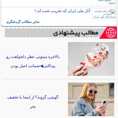
آثار ملی ایران که تخریب شده اند !
سایر مطالب گردشگری
بالاخره میتونی عطر دلخواهت رو
پیداکنی◀ضمانت اصل بودن
گوشی گرونه؟ از اینجا با تخغیف
بخر