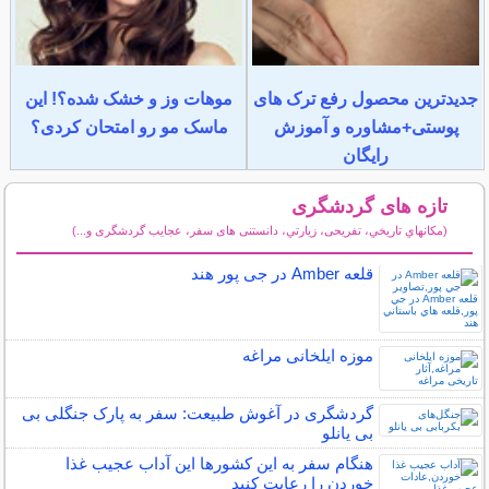
دترین محصول رفع ترک های
موهات وز و خشک شده؟! این
وستی+مشاوره و آموزش
ماسک مو رو امتحان کردی؟
رایگان
تازه های گردشگری
(مكانهاي تاريخي، تفریحی، زيارتي، دانستنی های سفر، عجایب گردشگری و...)
یر مطالب گردشگری
قلعه Amber در جی پور هند
موزه ایلخانی مراغه
گردشگری در آغوش طبیعت: سفر به پارک جنگلی بی
بی یانلو
هنگام سفر به این کشورها این آداب عجیب غذا
خوردن را رعایت کنید