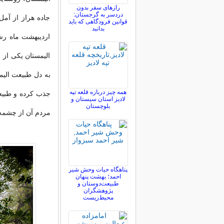
رازهای سفر بدون
دردسر به گرجستان:
جاده هراز از آم
قوانین فرودگاهی که باید
بدانید
اردیبهشت ماه رشد
الیمستان یکی از 
به دل طبیعت الیم
همه چیز درباره قلعه تپه
جذب کرده و طبیع
لادیز استان سیستان و
بلوچستان
مردم آن از چشمه
پناهگاه حیات وحش شیر
احمد؛ بهشت پنهان
طبیعت‌دوستان و
پژوهشگران
محیط‌زیست