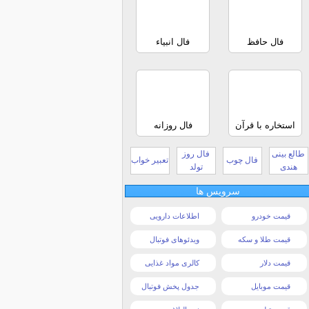
فال حافظ
فال انبیاء
استخاره با قرآن
فال روزانه
طالع بینی
فال روز
فال چوب
تعبیر خواب
هندی
تولد
سرویس ها
قیمت خودرو
اطلاعات دارویی
قیمت طلا و سکه
ویدئوهای فوتبال
قیمت دلار
کالری مواد غذایی
قیمت موبایل
جدول پخش فوتبال