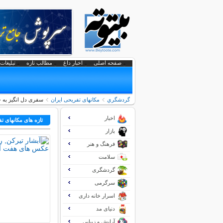
صفحه اصلی
اخبار داغ
مطالب تازه
تبلیغات 
گردشگري
مکانهای تفریحی ايران
سفری دل انگیز به ج
اخبار
تازه های مکانهای ت
بازار
فرهنگ و هنر
سلامت
گردشگری
سرگرمی
اسرار خانه داری
دنیای مد
آرایش و زیبایی