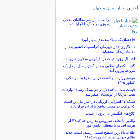
آخرین
اخبار ایران و جهان
ترامپ با بازنشر مقاله‌ای مدعی
پیروزی در جنگ با ایران شد
فاجعه‌ای که میلاد محمدی به بار آورد!
دستگیری قاتل قهرمان کراسفیت کشور بعد از
۱۱ ماه زندگی مخفیانه
احتمال وجود حیات در اقیانوس مدفون «اروپا»
گنج سکه‌های طلایی بعد از 2 هزارسال از دل یک
مزرعه بیرون آمد
موضع وزارت بهداشت درباره ظرفیت پزشکی
کنکور ۱۴۰۵
قیمت نفت به ۸۳ دلار در هر بشکه رسید | واردات
نفت آمریکا از عربستان صفر شد
شبکه ۱۴ اسرائیل: ارزیابی در اسرائیل این است
که ترامپ در مسیر توافق با ایران قرار دارد
کلاغ‌های انگلیس بی پروبال شدند
والدین با تخلف سرویس مدارس چه کنند؟/ از
هزینه اضافه تا معطلی دانش‌آموز
طلا به بالاترین سطح قیمتی رسید/ قیمت جدید
طلای جهانی امروز ۱۶ مرداد ۱۴۰۵