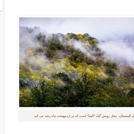
 الیمستان، محل رویش گیاه "الیما" است که در اردیبهشت ماه رشد می کند