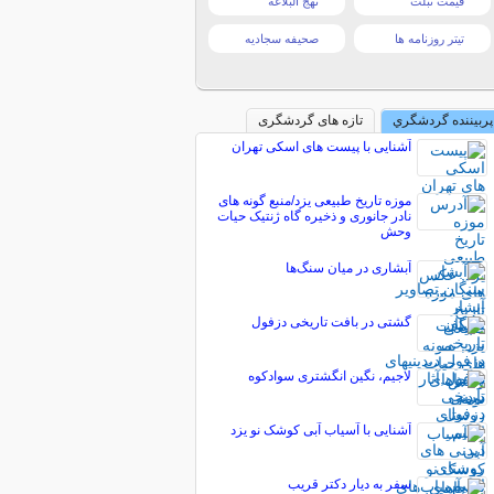
قیمت تبلت
نهج البلاغه
تیتر روزنامه ها
صحیفه سجادیه
پربیننده گردشگري
تازه های گردشگری
آشنایی با پیست های اسکی تهران
موزه تاریخ طبیعی یزد/منبع گونه های
نادر جانوری و ذخیره گاه ژنتیک حیات
وحش
آبشاری در میان سنگ‌ها
گشتی در بافت تاریخی دزفول
لاجیم، نگین انگشتری سوادکوه
آشنایی با آسیاب آبی کوشک نو یزد
سفر به دیار دکتر قریب