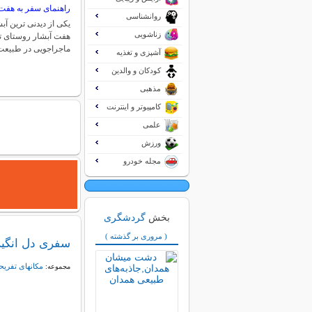
راهنمای سفر به هفت 
روانشناسی
یکی از دیدنی ترین آب
زناشویی
هفت آبشار روستای ت
ماجراجویی در طبیع
آشپزی و تغذیه
کودکان و والدین
مذهبی
کامپیوتر و اینترنت
علمی
ورزش
مجله خودرو
بخش
گردشگری
( مروری بر گذشته )
سفری دل انگیز
مکانهای تفریح
مجموعه: