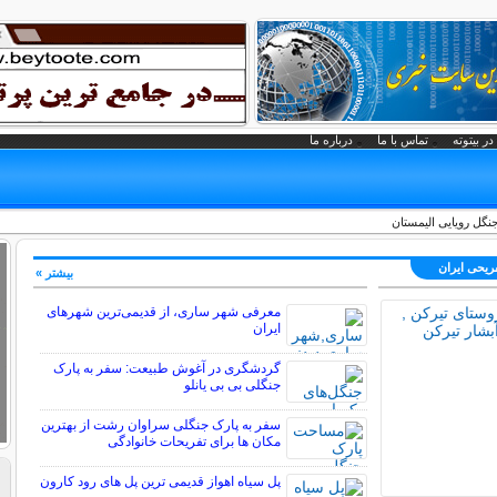
در بیتوته
تماس با ما
درباره ما
نگل رویایی الیمستان
فریحی ايران
بیشتر »
معرفی شهر ساری، از قدیمی‌ترین شهرهای
ایران
گردشگری در آغوش طبیعت: سفر به پارک
جنگلی بی بی یانلو
سفر به پارک جنگلی سراوان رشت از بهترین
مکان ها برای تفریحات خانوادگی
پل سیاه اهواز قدیمی ترین پل های رود کارون