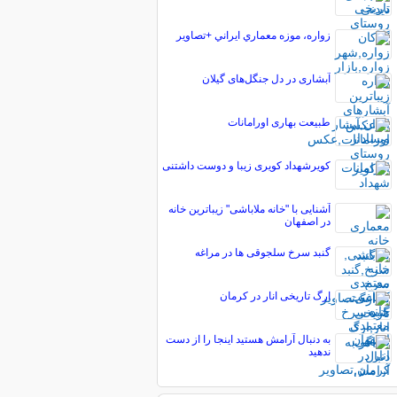
زواره، موزه معماري ايراني +تصاویر
آبشاری در دل جنگل‌های گیلان
طبیعت بهاری اورامانات
کویرشهداد کویری زیبا و دوست داشتنی
آشنایی با "خانه ملاباشی" زیباترین خانه
در اصفهان
گنبد سرخ سلجوقی ها در مراغه
ارگ تاریخی انار در کرمان
به دنبال آرامش هستید اینجا را از دست
ندهید