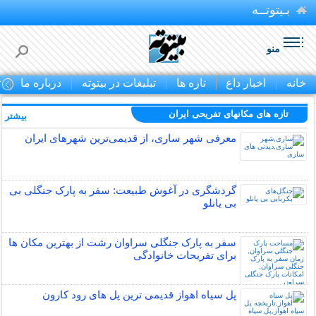
بـیتوتــه
منو
خانه
اخبار داغ
تازه ها
تبلیغات در بیتوته
درباره ما
ت
تازه های مکانهای تفریحی ايران
بیشتر »
معرفی شهر ساری، از قدیمی‌ترین شهرهای ایران
گردشگری در آغوش طبیعت: سفر به پارک جنگلی بی
بی یانلو
سفر به پارک جنگلی سراوان رشت از بهترین مکان ها
برای تفریحات خانوادگی
پل سیاه اهواز قدیمی ترین پل های رود کارون