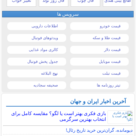
طالع بینی هندی
فال چوب
فال روز تولد
تعبیر خواب
سرویس ها
قیمت خودرو
اطلاعات دارویی
قیمت طلا و سکه
ویدئوهای فوتبال
قیمت دلار
کالری مواد غذایی
قیمت موبایل
جدول پخش فوتبال
قیمت تبلت
نهج البلاغه
تیتر روزنامه ها
صحیفه سجادیه
آخرین اخبار ایران و جهان
بازی فکری بهتر است یا لگو؟ مقایسه کامل برای
انتخاب بهترین سرگرمی
دیومانده، گران‌ترین خرید تاریخ رئال!