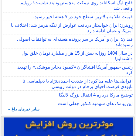
فاتح لیگ اسکاتلند روی نیمکت منچستریونایتد نشست؛ رویایم
واقعی شد
قیمت طلا به بالاترین سطح خود در ۷ هفته اخیر رسید،
رویترز: ایران خواستار دریافت عوارض از تنگه هرمز شد؛ اختلاف با
آمریکا و عمان ادامه دارد
فیدان: ایران و آمریکا بر سر پرونده هسته‌ای به توافقات اصولی
رسیده‌اند
در سال 1404 روزانه بیش از 15 هزار میلیارد تومان خلق پول
داشته‌ایم!
رئیس جمهور آمریکا افشاگران «کمبود ذخایر موشکی» را تهدید
کرد
افراطی‌ها علیه مذاکره؛ از ضدیت احمدی‌نژاد با دیپلماسی تا
نابودی فرصت احیای برجام در دولت رییسی
توضیح مارکا درباره 4 انتقال بزرگ لالیگا
این پیامک های سهمیه کنکور جعلی است
سایر خبرهای داغ »