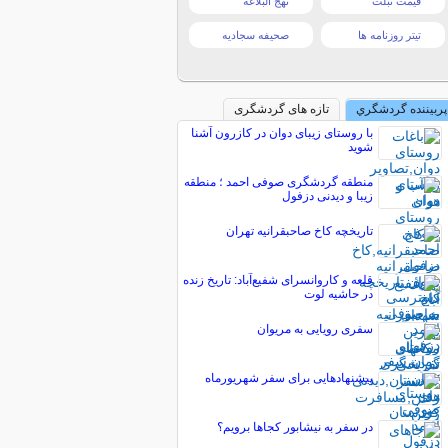
قیمت تبلت
نهج البلاغه
تیتر روزنامه ها
صحیفه سجادیه
پربیننده گردشگري
تازه های گردشگری
با روستای زیبای دوان در کازرون آشنا
شوید
منطقه گردشگری صوفی احمد ؛ منطقه
زیبا و دیدنی دزفول
تاریخچه کاخ صاحبقرانیه تهران
قلعه و کاروانسرای شفیع‌آباد: تاریخ زنده
در حاشیه لوت
سفری رویایی به مریوان
پیشنهادهایی برای سفر شهریورماه
در سفر به نیشابور کجاها برویم؟