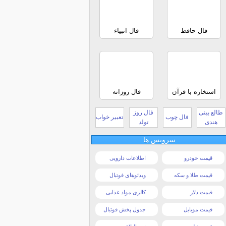
فال حافظ
فال انبیاء
استخاره با قرآن
فال روزانه
طالع بینی
فال روز
فال چوب
تعبیر خواب
هندی
تولد
سرویس ها
قیمت خودرو
اطلاعات دارویی
قیمت طلا و سکه
ویدئوهای فوتبال
قیمت دلار
کالری مواد غذایی
قیمت موبایل
جدول پخش فوتبال