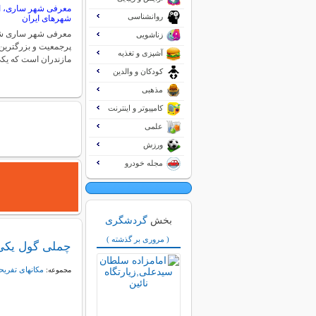
معرفی شهر ساری، از
روانشناسی
شهرهای ایران
معرفی شهر ساری شه
زناشویی
پرجمعیت و بزرگترین
آشپزی و تغذیه
مازندران است که یک
کودکان و والدین
مذهبی
کامپیوتر و اینترنت
علمی
ورزش
مجله خودرو
بخش
گردشگری
( مروری بر گذشته )
چملی گول یکی 
مکانهای تفریح
مجموعه: