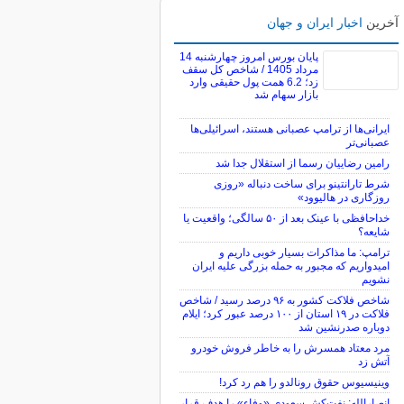
آخرین
اخبار ایران و جهان
پایان بورس امروز چهارشنبه 14
مرداد 1405 / شاخص کل سقف
زد؛ 6.2 همت پول حقیقی وارد
بازار سهام شد
ایرانی‌ها از ترامپ عصبانی هستند، اسرائیلی‌ها
عصبانی‌تر
رامین رضاییان رسما از استقلال جدا شد
شرط تارانتینو برای ساخت دنباله «روزی
روزگاری در هالیوود»
خداحافظی با عینک بعد از ۵۰ سالگی؛ واقعیت یا
شایعه؟
ترامپ: ما مذاکرات بسیار خوبی داریم و
امیدواریم که مجبور به حمله بزرگی علیه ایران
نشویم
شاخص فلاکت کشور به ۹۶ درصد رسید / شاخص
فلاکت در ۱۹ استان از ۱۰۰ درصد عبور کرد؛ ایلام
دوباره صدرنشین شد
مرد معتاد همسرش را به خاطر فروش خودرو
آتش زد
وینیسیوس حقوق رونالدو را هم رد کرد!
انصارالله: نفت‌کش سعودی «وفاء» را هدف قرار