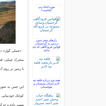
موزه اتحاد دبی
کجاست؟
رازهای سفر بدون
دردسر به گرجستان:
قوانین فرودگاهی که باید
بدانید
«چملی گول» در ز
متحرک چملی، قطعه
با زمین بر روی آ
همه چیز درباره قلعه تپه
لادیز استان سیستان و
بلوچستان
کوچک خودنمایی می
مسیر داده و حرک