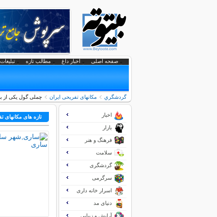
صفحه اصلی
اخبار داغ
مطالب تازه
تبلیغات 
گردشگري
مکانهای تفریحی ايران
چملی گول یکی از بی
اخبار
تازه های مکانهای ت
بازار
فرهنگ و هنر
سلامت
گردشگری
سرگرمی
اسرار خانه داری
دنیای مد
آرایش و زیبایی