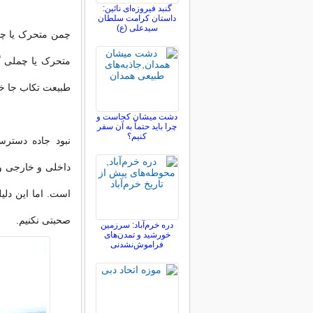
گنبد فیروزه‌ای نائین:
داستان کرامت سلطان
سیدعلی (ع)
چمن متحرک یا چم
متحرک یا چملی گ
طبیعت تکاب جا خو
دشت میشان کجاست و
چرا باید حتماً به آن سفر
کنیم؟
نبود جاده دستر
داخلی و خارجی و 
است. اما این دلی
صحبتی نکنیم.
دره خرم‌آباد: سرزمین
خورشید و تمدن‌های
فراموش‌نشدنی