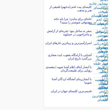
کلیسای بیت لحم (بدخهم) تلفیقی از
هنر و مذهب
خانه‌ای برای ماندن؛ چرا باید خانه
مستوفی شوشتر را ببینید؟
سفر به ساحل بنود: تجربه‌ای از آرامش
و ماجراجویی در عسلویه
اسرارآمیزترین و زیباترین غارهای ایران
آشنایی با آرامگاه یعقوب لیث صفاری
بزرگمرد تاریخ ایران
با آبشار آبتاف ایلام آشنا شوید | مقصدی
رؤیایی برای طبیعت‌گردان
با آبشارزیبای آتشگاه لردگان آشنا
شویم!
قدیمی‌ترین كلیسای جهان در ایران