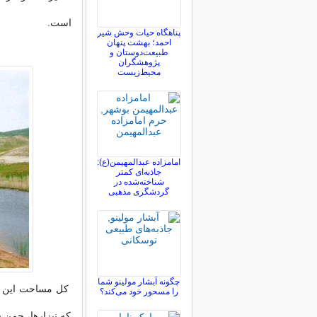
است.
پناهگاه حیات وحش شیر
احمد؛ بهشت پنهان
طبیعت‌دوستان و
پژوهشگران
محیط‌زیست
امامزاده عبدالمهیمن(ع):
جاذبه‌ای کمتر
شناخته‌شده در
گردشگری مذهبی
چگونه آبشار مولینو شما
کل مساحت این بر
را مسحور خود می‌کند؟
که نیزارها، چمن 