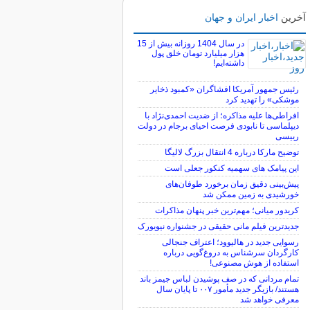
آخرین
اخبار ایران و جهان
در سال 1404 روزانه بیش از 15
هزار میلیارد تومان خلق پول
داشته‌ایم!
رئیس جمهور آمریکا افشاگران «کمبود ذخایر
موشکی» را تهدید کرد
افراطی‌ها علیه مذاکره؛ از ضدیت احمدی‌نژاد با
دیپلماسی تا نابودی فرصت احیای برجام در دولت
رییسی
توضیح مارکا درباره 4 انتقال بزرگ لالیگا
این پیامک های سهمیه کنکور جعلی است
پیش‌بینی دقیق زمان برخورد طوفان‌های
خورشیدی به زمین ممکن شد
کریدور میانی؛ مهم‌ترین خبر پنهان مذاکرات
جدیدترین فیلم مانی حقیقی در جشنواره نیویورک
رسوایی جدید در هالیوود؛ اعتراف جنجالی
کارگردان سرشناس به دروغ‌گویی درباره
استفاده از هوش مصنوعی!
تمام مردانی که در صف پوشیدن لباس جیمز باند
هستند/ بازیگر جدید مأمور ۰۰۷ تا پایان سال
معرفی خواهد شد