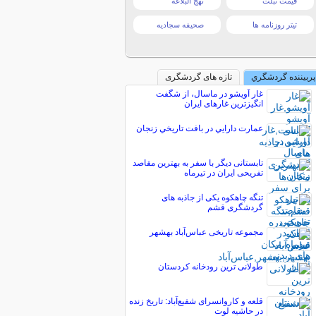
قیمت تبلت
نهج البلاغه
تیتر روزنامه ها
صحیفه سجادیه
پربیننده گردشگري
تازه های گردشگری
غار آویشو در ماسال، از شگفت
انگیزترین غارهای ایران
عمارت دارايي در بافت تاريخي زنجان
تابستانی دیگر با سفر به بهترین مقاصد
تفریحی ایران در تیرماه
تنگه چاهکوه یکی از جاذبه های
گردشگری قشم
مجموعه تاریخی عباس‌آباد بهشهر
طولانی ترین رودخانه کردستان
قلعه و کاروانسرای شفیع‌آباد: تاریخ زنده
در حاشیه لوت