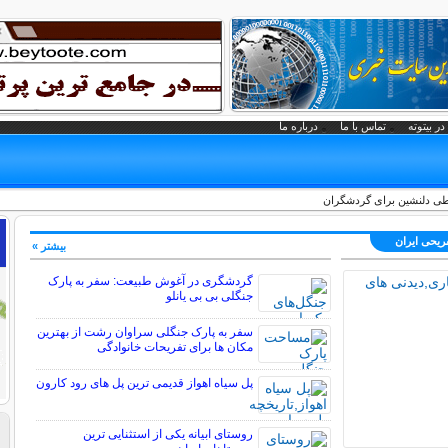
در بیتوته
تماس با ما
درباره ما
ی دلنشین برای گردشگران
فریحی ايران
بیشتر »
گردشگری در آغوش طبیعت: سفر به پارک
جنگلی بی بی یانلو
سفر به پارک جنگلی سراوان رشت از بهترین
مکان ها برای تفریحات خانوادگی
پل سیاه اهواز قدیمی ترین پل های رود کارون
روستای ابیانه یکی از استثنایی ‏ترین