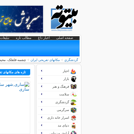
صفحه اصلی
اخبار داغ
مطالب تازه
تبلیغات 
گردشگري
مکانهای تفریحی ايران
چشمه قلقلک، محیط
اخبار
تازه های مکانهای ت
بازار
فرهنگ و هنر
سلامت
گردشگری
سرگرمی
اسرار خانه داری
دنیای مد
آرایش و زیبایی