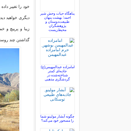
خود را تغییر داده
پناهگاه حیات وحش شیر
دیگری خواهید دید 
احمد؛ بهشت پنهان
طبیعت‌دوستان و
پژوهشگران
زیبا و پرپیچ و 
محیط‌زیست
گذاشتن چند روستا
امامزاده عبدالمهیمن(ع):
جاذبه‌ای کمتر
شناخته‌شده در
گردشگری مذهبی
چگونه آبشار مولینو شما
را مسحور خود می‌کند؟