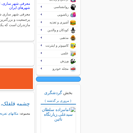
معرفی شهر ساری، از
روانشناسی
شهرهای ایران
معرفی شهر ساری شه
زناشویی
پرجمعیت و بزرگترین
آشپزی و تغذیه
مازندران است که یک
کودکان و والدین
مذهبی
کامپیوتر و اینترنت
علمی
ورزش
مجله خودرو
بخش
گردشگری
( مروری بر گذشته )
چشمه قلقلک، 
مکانهای تفریح
مجموعه: