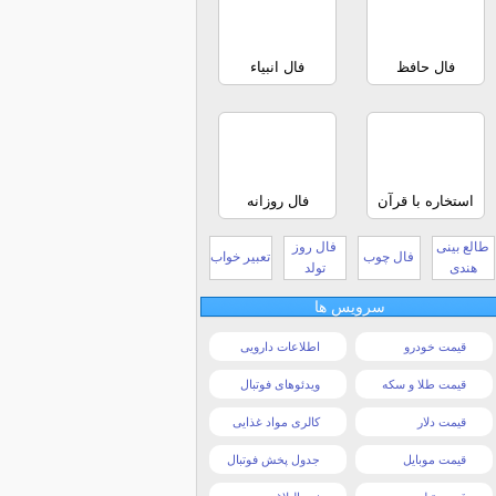
فال حافظ
فال انبیاء
استخاره با قرآن
فال روزانه
طالع بینی
فال روز
فال چوب
تعبیر خواب
هندی
تولد
سرویس ها
قیمت خودرو
اطلاعات دارویی
قیمت طلا و سکه
ویدئوهای فوتبال
قیمت دلار
کالری مواد غذایی
قیمت موبایل
جدول پخش فوتبال