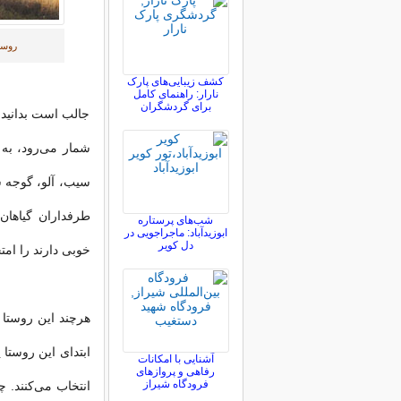
روست
کشف زیبایی‌های پارک
نارار: راهنمای کامل
برای گردشگران
جالب است بدانید 
شمار می‌رود، به 
سیب، آلو، گوجه سب
طرفداران گیاهان
شب‌های پرستاره
ابوزیدآباد: ماجراجویی در
دل کویر
خوبی دارند را امتح
هرچند این روستا 
ابتدای این روستا
آشنایی با امکانات
رفاهی و پروازهای
فرودگاه شیراز
انتخاب می‌کنند.