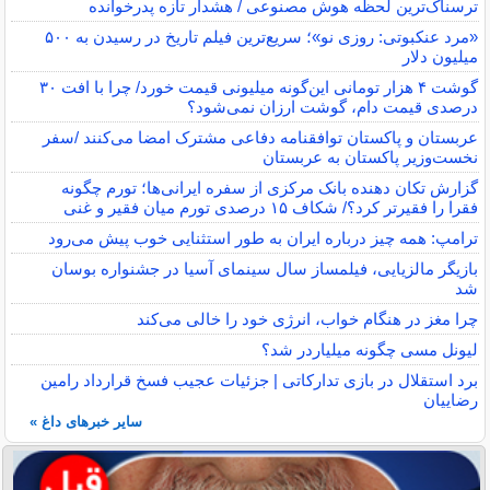
ترسناک‌ترین لحظه هوش مصنوعی / هشدار تازه پدرخوانده
«مرد عنکبوتی: روزی نو»؛ سریع‌ترین فیلم تاریخ در رسیدن به ۵۰۰
میلیون دلار
گوشت ۴ هزار تومانی این‌گونه میلیونی قیمت خورد/ چرا با افت ۳۰
درصدی قیمت دام، گوشت ارزان نمی‌شود؟
عربستان و پاکستان توافقنامه دفاعی مشترک امضا می‌کنند /سفر
نخست‌وزیر پاکستان به عربستان
گزارش تکان‌ دهنده بانک مرکزی از سفره ایرانی‌ها؛ تورم چگونه
فقرا را فقیرتر کرد؟/ شکاف ۱۵ درصدی تورم میان فقیر و غنی
ترامپ: همه چیز درباره ایران به طور استثنایی خوب پیش می‌رود
بازیگر مالزیایی، فیلمساز سال سینمای آسیا در جشنواره بوسان
شد
چرا مغز در هنگام خواب، انرژی خود را خالی می‌کند
لیونل مسی چگونه میلیاردر شد؟
برد استقلال در بازی تدارکاتی | جزئیات عجیب فسخ قرارداد رامین
رضاییان
سایر خبرهای داغ »