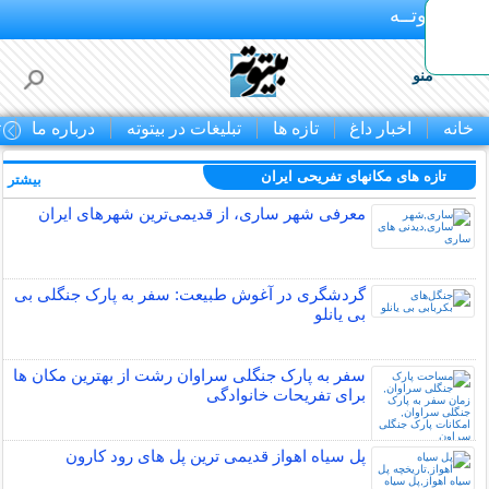
بـیتوتــه
منو
خانه
اخبار داغ
تازه ها
تبلیغات در بیتوته
درباره ما
ت
تازه های مکانهای تفریحی ايران
بیشتر »
معرفی شهر ساری، از قدیمی‌ترین شهرهای ایران
گردشگری در آغوش طبیعت: سفر به پارک جنگلی بی
بی یانلو
سفر به پارک جنگلی سراوان رشت از بهترین مکان ها
برای تفریحات خانوادگی
پل سیاه اهواز قدیمی ترین پل های رود کارون