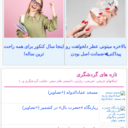
بالاخره میتونی عطر دلخواهت رو
اینجا سال کنکور برای همه راحت
پیداکنی◀ضمانت اصل بودن
ترین ساله!
تازه های گردشگری
(مكانهاي تاريخي، تفریحی، زيارتي، دانستنی های سفر، عجایب گردشگری و...)
سایر مطالب گردشگری
مسجد عمادالدوله (+تصاویر)
زیارتگاه «حضرت بال» در کشمیر (+تصاویر)