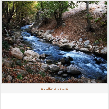
بازدید از پارک جنگلی پَروَز