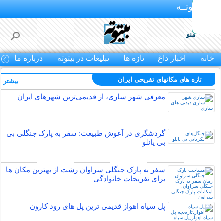
بـیتوتــه
منو
خانه
اخبار داغ
تازه ها
تبلیغات در بیتوته
درباره ما
ت
تازه های مکانهای تفریحی ايران
بیشتر »
معرفی شهر ساری، از قدیمی‌ترین شهرهای ایران
گردشگری در آغوش طبیعت: سفر به پارک جنگلی بی
بی یانلو
سفر به پارک جنگلی سراوان رشت از بهترین مکان ها
برای تفریحات خانوادگی
پل سیاه اهواز قدیمی ترین پل های رود کارون