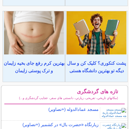
پشت کنکوری؟ کلیک کن و سال
بهترین کرم رفع جای بخیه زایمان
دیگه تو بهترین دانشگاه هستی
و ترک پوستی زایمان
تازه های گردشگری
(مكانهاي تاريخي، تفریحی، زيارتي، دانستنی های سفر، عجایب گردشگری و...)
سایر مطالب گردشگری
مسجد عمادالدوله (+تصاویر)
زیارتگاه «حضرت بال» در کشمیر (+تصاویر)