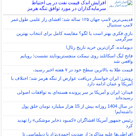
افزایش اندک قیمت نفت در پی احتیاط
سرمایه‌گذاران در مورد توافق تنگه هرمز
قدیمی‌ترین لامپ جهان ۱۲۵ ساله شد؛ افشای راز علمی طول‌عمر
لامپ سنتنیال
بازی فکری بهتر است یا لگو؟ مقایسه کامل برای انتخاب بهترین
سرگرمی
دیومانده، گران‌ترین خرید تاریخ رئال!
فاتح لیگ اسکاتلند روی نیمکت منچستریونایتد نشست؛ رویایم
واقعی شد
قیمت طلا به بالاترین سطح خود در ۷ هفته اخیر رسید،
رویترز: ایران خواستار دریافت عوارض از تنگه هرمز شد؛ اختلاف با
آمریکا و عمان ادامه دارد
فیدان: ایران و آمریکا بر سر پرونده هسته‌ای به توافقات اصولی
رسیده‌اند
در سال 1404 روزانه بیش از 15 هزار میلیارد تومان خلق پول
داشته‌ایم!
رئیس جمهور آمریکا افشاگران «کمبود ذخایر موشکی» را تهدید
کرد
افراطی‌ها علیه مذاکره؛ از ضدیت احمدی‌نژاد با دیپلماسی تا