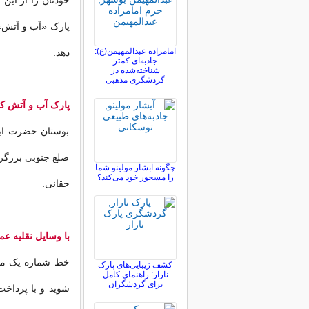
خودتان را از این
پارک «آب و آتش» 
امامزاده عبدالمهیمن(ع):
دهد.
جاذبه‌ای کمتر
شناخته‌شده در
گردشگری مذهبی
پارک آب و آتش 
بوستان حضرت ابر
ضلع جنوبی بزرگرا
چگونه آبشار مولینو شما
را مسحور خود می‌کند؟
حقانی.
با وسایل نقلیه ع
خط شماره یک مترو
کشف زیبایی‌های پارک
نارار: راهنمای کامل
برای گردشگران