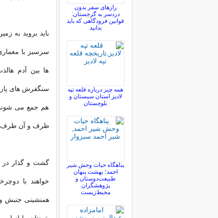
رازهای سفر بدون
دردسر به گرجستان:
قوانین فرودگاهی که باید
بدانید
باید بروید به زم
ها بین آدم هال
سنگفرش های پارک ح
همه چیز درباره قلعه تپه
لادیز استان سیستان و
بلوچستان
هم جمع می شوند یا
طرف و آن طرف م
گشت و گذار در ا
پناهگاه حیات وحش شیر
احمد؛ بهشت پنهان
طبیعت‌دوستان و
خواهند با دوچرخ
پژوهشگران
محیط‌زیست
همنشینی جنبش و ه