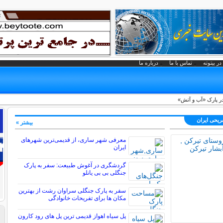
در بیتوته
تماس با ما
درباره ما
 پارک «آب و آتش»
فریحی ايران
بیشتر »
معرفی شهر ساری، از قدیمی‌ترین شهرهای
ایران
گردشگری در آغوش طبیعت: سفر به پارک
جنگلی بی بی یانلو
سفر به پارک جنگلی سراوان رشت از بهترین
مکان ها برای تفریحات خانوادگی
پل سیاه اهواز قدیمی ترین پل های رود کارون