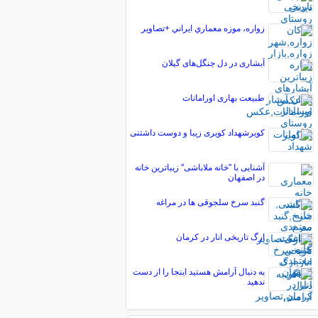
زواره، موزه معماري ايراني +تصاویر
آبشاری در دل جنگل‌های گیلان
طبیعت بهاری اورامانات
کویرشهداد کویری زیبا و دوست داشتنی
آشنایی با "خانه ملاباشی" زیباترین خانه
در اصفهان
گنبد سرخ سلجوقی ها در مراغه
ارگ تاریخی انار در کرمان
به دنبال آرامش هستید اینجا را از دست
ندهید