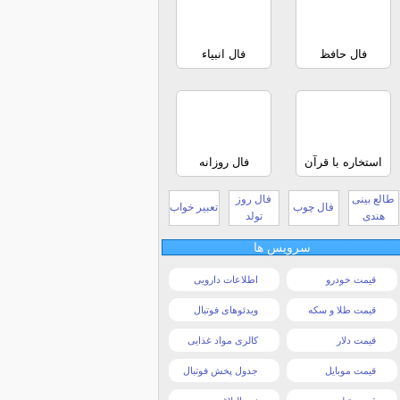
فال حافظ
فال انبیاء
استخاره با قرآن
فال روزانه
طالع بینی
فال روز
فال چوب
تعبیر خواب
هندی
تولد
سرویس ها
قیمت خودرو
اطلاعات دارویی
قیمت طلا و سکه
ویدئوهای فوتبال
قیمت دلار
کالری مواد غذایی
قیمت موبایل
جدول پخش فوتبال