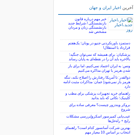
آخرین
اخبار ایران و جهان
خبر مهم درباره قانون
بازنشستگی / شرایط جدید
بازنشستگی زنان و مردان
مشخص شد
دستمزد باورنکردنی جنپو در یونان؛ یک‌هفتم
قرارداد با استقلال!
پزشکیان: برای همیشه که نمی‌توان جنگید؛
بالاخره باید آن را در نقطه‌ای به پایان رساند
ونس: به ایران اعتماد نمی‌کنیم، اما برای باز
شدن هرمز با تهران مذاکره می‌کنیم
ذوالقدر: تا آمریکا رفتارش را اصلاح نکند، تنگه
هرمز باز نمی‌شود| عمان: مذاکرات مثبت ادامه
دارد
راهنمای خرید تجهیزات پزشکی برای مطب و
کلینیک؛ نکاتی که باید بدانید
بروکر ویندزور چیست؟ معرفی ساده برای
شروع
عیب‌یابی کمپرسور اسکرو|بررسی مشکلات
رایج + راه‌حل‌ها
بهترین شرکت آسانسور کدام است؟ راهنمای
انتخاب بر اساس 10 معیار مهم