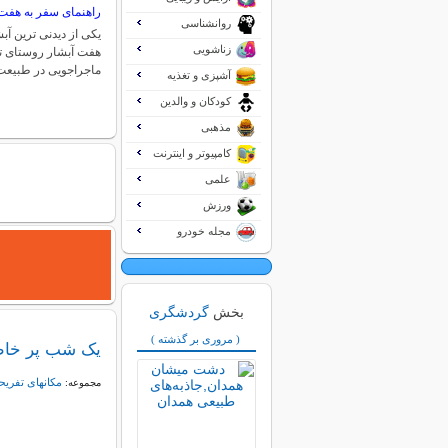
راهنمای سفر به هفت 
روانشناسی
یکی از دیدنی ترین آب
زناشویی
هفت آبشار روستای ت
ماجراجویی در طبیع
آشپزی و تغذیه
کودکان و والدین
مذهبی
کامپیوتر و اینترنت
علمی
ورزش
مجله خودرو
بخش
گردشگری
( مروری بر گذشته )
یک شب پر خاط
مکانهای تفریح
مجموعه: