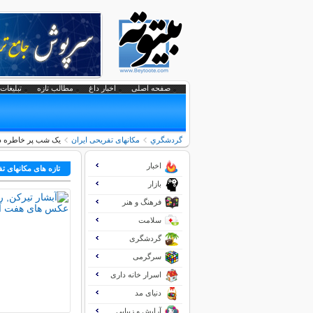
صفحه اصلی
اخبار داغ
مطالب تازه
تبلیغات 
گردشگري
مکانهای تفریحی ايران
یک شب پر خاطره در
اخبار
تازه های مکانهای ت
بازار
فرهنگ و هنر
سلامت
گردشگری
سرگرمی
اسرار خانه داری
دنیای مد
آرایش و زیبایی