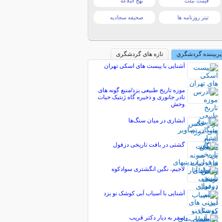
قیمت تبلت
نهج البلاغه
تیتر روزنامه ها
صحیفه سجادیه
پربیننده گردشگري
تازه های گردشگری
آشنایی با پیست های اسکی تهران
موزه تاریخ طبیعی یزد/منبع گونه های
نادر جانوری و ذخیره گاه ژنتیک حیات
وحش
آبشاری در میان سنگ‌ها
گشتی در بافت تاریخی دزفول
لاجیم، نگین انگشتری سوادکوه
آشنایی با آسیاب آبی کوشک نو یزد
سفر به دیار دکتر قریب