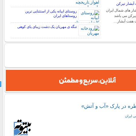
آبشار تیرکن
شار های شمال ایران
روستای ابیانه یکی از استثنایی ‏ترین
یرکن می باشد
روستاهای ایران
ت هفت آبشار…
تنگه ی مهریان یک دشت زیبای پای کوهی
ره در پارک «آب و آتش»
ی ايران