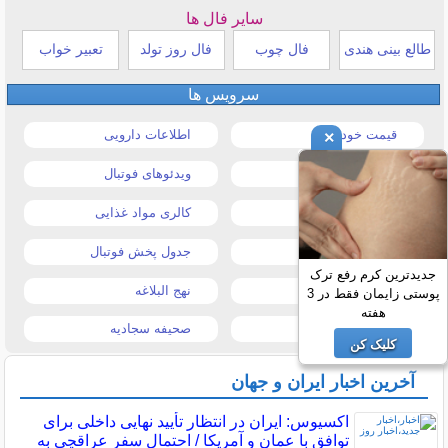
سایر فال ها
طالع بینی هندی
فال چوب
فال روز تولد
تعبیر خواب
سرویس ها
قیمت خودرو
اطلاعات دارویی
×
قیمت طلا و سکه
ویدئوهای فوتبال
قیمت دلار
کالری مواد غذایی
قیمت موبایل
جدول پخش فوتبال
جدیدترین کرم رفع ترک
قیمت تبلت
نهج البلاغه
پوستی زایمان فقط در 3
هفته
تیتر روزنامه ها
صحیفه سجادیه
کلیک کن
آخرین اخبار ایران و جهان
اکسیوس: ایران در انتظار تأیید نهایی داخلی برای
توافق با عمان و آمریکا / احتمال سفر عراقچی به