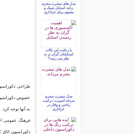
مدل های تیشرت محرم
زنانه: استایل شیک و
معنوی برای عزاداری
با رعایت این نکات
استایلتان گران تر به
نظر می رسد؟
طراحی دکوراسیون
مدل تیشرت محرم
خصوص دکوراسیون ا
مردانه اسپرت: ترکیب
راحتی و وقار در
به آنها توجه کرد.
عزاداری
فرهنگ عمومی افر
دکوراسیون اتاق ک