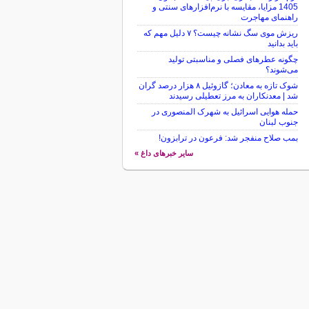
1405 مزایا، مقایسه با نرم‌افزارهای سنتی و
راهنمای مهاجرت
ریزش موی سگ نشانه چیست؟ ۷ دلیل مهم که
باید بدانید
چگونه عطرهای فصلی و مناسبتی تولید
می‌شوند؟
شوک تازه به معادن؛ گازوئیل ۸ هزار درصد گران
شد | معدنکاران به مرز تعطیلی رسیدند
حمله هوایی اسرائیل به شهرک المنصوری در
جنوب لبنان
بمب صلاح منفجر شد: فرعون در ترابزون!
سایر خبرهای داغ »