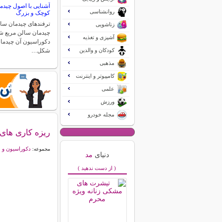
آشنایی با اصول چید
روانشناسی
کوچک و بزرگ
ترفندهای چیدمان سا
زناشویی
چیدمان سالن مربع ش
آشپزی و تغذیه
دکوراسیون آن چیدما
کودکان و والدین
شکل…
مذهبی
کامپیوتر و اینترنت
علمی
ورزش
مجله خودرو
ریزه کاری های
دکوراسیون و 
مجموعه:
دنیای
مد
( از دست ندهید )