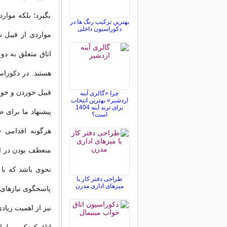
بگیرد؛ بلکه موار
بهترین ترکیب رنگ ها در
دکوراسیون داخلی
مواردی از قبیل ن
اتاق متعلق به دو
هستند. در دکوراس
قبیل خوردن و خواب
چرا «گالری آینه
اردشیر» بهترین انتخاب
برای ترند آینه 1404
پیشنهاد ما برای 
است؟
هرگونه اقدامی خ
منعطف بودن در ا
نحوی باشد که با 
طراحی دفتر کار با
میزهای اداری مدرن
پاسخگوی نیازهای 
نیز از اهمیت زیا