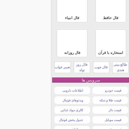
فال حافظ
فال انبیاء
استخاره با قرآن
فال روزانه
طالع بینی
فال روز
فال چوب
تعبیر خواب
هندی
تولد
سرویس ها
قیمت خودرو
اطلاعات دارویی
قیمت طلا و سکه
ویدئوهای فوتبال
قیمت دلار
کالری مواد غذایی
قیمت موبایل
جدول پخش فوتبال