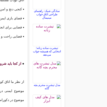
اتاق کودک مسلما ب
▪ کنجی دنج و امن 
سادگی شیک: راهنمای
طراحی اتاق خواب
مینیمال
▪ فضای بازی ایمن
▪ فضایی برای ان
▪ فضایی راحت و آ
تیشرت ساده زنانه؛
انتخابی که همیشه جواب
می‌دهد
●
از کجا باید شرو
از نظر ما اتاق ک
مدل تیشرت محرم بچه
گانه
موضوع ایمنی در 
موضوع در دکوراس