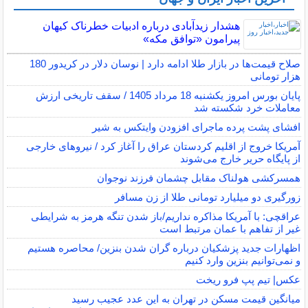
هشدار زیدآبادی درباره ادبیات خطرناک کیهان
پیرامون «توافق مکه»
صلاح قیمت‌ها در بازار طلا ادامه دارد | نوسان دلار در کریدور 180
هزار تومانی
پایان بورس امروز یکشنبه 18 مرداد 1405 / سقف تاریخی ارزش
معاملات خرد شکسته شد
افشای پشت پرده ماجرای افزودن وایتکس به شیر
آمریکا خروج از اقلیم کردستان عراق را آغاز کرد / نیروهای خارجی
از پایگاه حریر خارج می‌شوند
همسرکشی هولناک مقابل چشمان فرزند نوجوان
زورگیری دو میلیارد تومانی طلا از زن مسافر
عراقچی: با آمریکا مذاکره نداریم/باز شدن تنگه هرمز به شرایطی
غیر از تفاهم با عمان مرتبط است
اظهارات جدید پزشکیان درباره گران شدن بنزین/ محاصره هستیم
و نمی‌توانیم بنزین وارد کنیم
عکس| تیم پپ فرو ریخت
میانگین قیمت مسکن در تهران به این عدد عجیب رسید