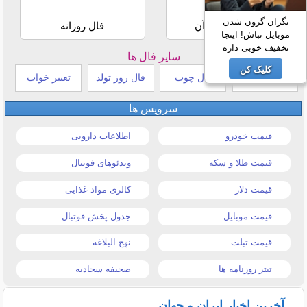
نگران گرون شدن
استخاره با قرآن
فال روزانه
موبایل نباش! اینجا
تخفیف خوبی داره
سایر فال ها
کلیک کن
طالع بینی هندی
فال چوب
فال روز تولد
تعبیر خواب
سرویس ها
قیمت خودرو
اطلاعات دارویی
قیمت طلا و سکه
ویدئوهای فوتبال
قیمت دلار
کالری مواد غذایی
قیمت موبایل
جدول پخش فوتبال
قیمت تبلت
نهج البلاغه
تیتر روزنامه ها
صحیفه سجادیه
آخرین اخبار ایران و جهان