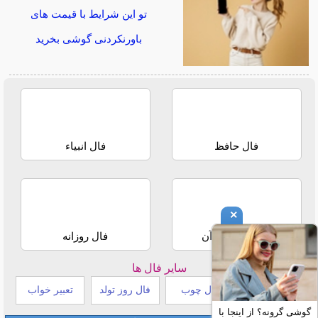
تو این شرایط با قیمت های
باورنکردنی گوشی بخرید
فال حافظ
فال انبیاء
×
استخاره با قرآن
فال روزانه
سایر فال ها
طالع بینی هندی
فال چوب
فال روز تولد
تعبیر خواب
گوشی گرونه؟ از اینجا با