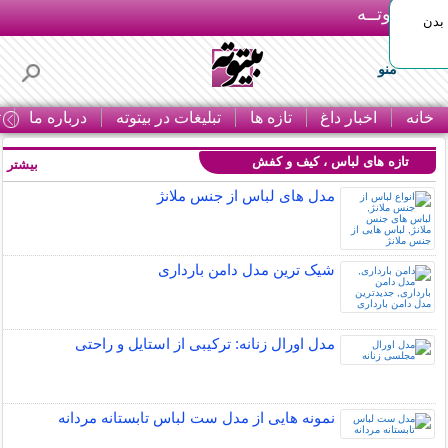
بـیتوتــه
بدن
منو
خانه
اخبار داغ
تازه ها
تبلیغات در بیتوته
درباره ما
ت
تازه های لباس ، کیف و کفش
بیشتر »
مدل های لباس از جنس ملانژ
شیک ترین مدل دامن بارداری
مدل اورال زنانه: ترکیبی از استایل و راحتی
نمونه هایی از مدل ست لباس تابستانه مردانه