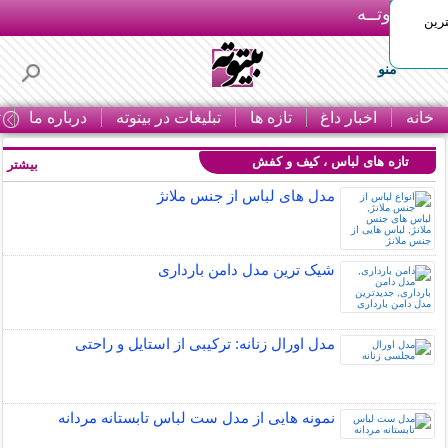
بـیتوتــه
رین
منو
خانه
اخبار داغ
تازه ها
تبلیغات در بیتوته
درباره ما
ت
تازه های لباس ، کیف و کفش
بیشتر »
مدل های لباس از جنس ملانژ
شیک ترین مدل دامن بارداری
مدل اورال زنانه: ترکیبی از استایل و راحتی
نمونه هایی از مدل ست لباس تابستانه مردانه