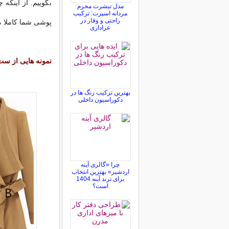
بگوییم. از اینکه 
مدل تیشرت محرم
مردانه اسپرت: ترکیب
راحتی و وقار در
پوشی شما کاملا مش
عزاداری
نمونه هایی از ست ه
بهترین ترکیب رنگ ها در
دکوراسیون داخلی
چرا «گالری آینه
اردشیر» بهترین انتخاب
برای ترند آینه 1404
است؟