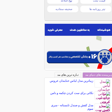
قیمت تبلت
نهج البلاغه
تیتر روزنامه ها
صحیفه سجادیه
پـربیننده های دنیای مد
تـازه ترین های مد
زیباترین مدل لباس حنابندان عروس
نکاتی برای ست كردن چكمه و دامن
مدل کفش و صندل تابستانه - سری
سوم