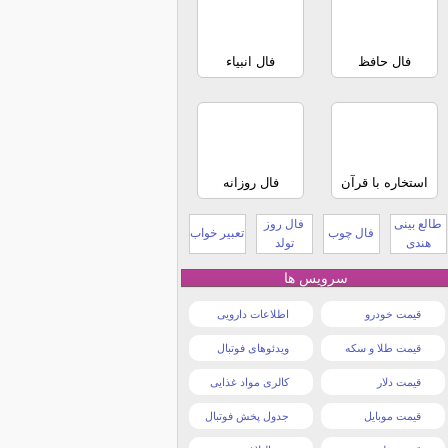
فال حافظ
فال انبیاء
استخاره با قرآن
فال روزانه
طالع بینی
فال روز
فال چوب
تعبیر خواب
هندی
تولد
سرویس ها
قیمت خودرو
اطلاعات دارویی
قیمت طلا و سکه
ویدئوهای فوتبال
قیمت دلار
کالری مواد غذایی
قیمت موبایل
جدول پخش فوتبال