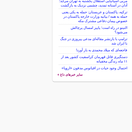
مربی اسپانیایی استقلال یکشنبه به تهران می‌آید؛
آدان در آستانه تمدید، چشمی نزدیک به بازگشت
ترکیه، پاکستان و عربستان: حمله به یکی یعنی
حمله به همه / بیانیه وزارت خارجه پاکستان در
خصوص پیمان دفاعی مشترک مکه
النینو در راه است؛ پاییز امسال پرچالش
می‌شود؟
ترامپ با بازنشر مقاله‌ای مدعی پیروزی در جنگ
با ایران شد
فاجعه‌ای که میلاد محمدی به بار آورد!
دستگیری قاتل قهرمان کراسفیت کشور بعد از
۱۱ ماه زندگی مخفیانه
احتمال وجود حیات در اقیانوس مدفون «اروپا»
سایر خبرهای داغ »