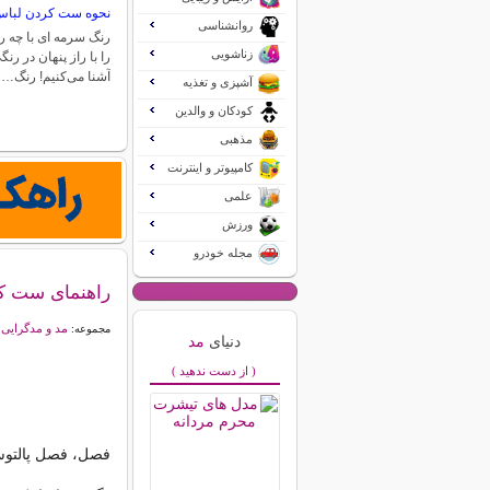
نحوه ست کردن لباس
روانشناسی
رنگ سرمه ای با چه
زناشویی
را با راز پنهان در رنگ
آشنا می‌کنیم! رنگ…
آشپزی و تغذیه
کودکان و والدین
مذهبی
کامپیوتر و اینترنت
علمی
ورزش
مجله خودرو
راهنمای ست کرد
مد و مدگرایی
مجموعه:
دنیای
مد
( از دست ندهید )
فصل، فصل پالتوست 